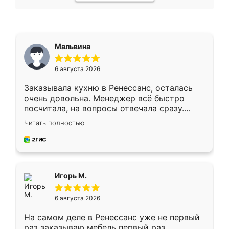
Мальвина
6 августа 2026
Заказывала кухню в Ренессанс, осталась
очень довольна. Менеджер всё быстро
посчитала, на вопросы отвечала сразу.
Замерщик приехал в субботу, подошёл к
Читать полностью
делу со всей ответственностью. Собрали
за день, ребята работали аккуратно, даже
пыли почти не было. Качество отличное,
ящики ходят плавно, ничего не скрипит.
Всё подошло как влитое.
Игорь М.
6 августа 2026
На самом деле в Ренессанс уже не первый
раз заказываю мебель первый раз