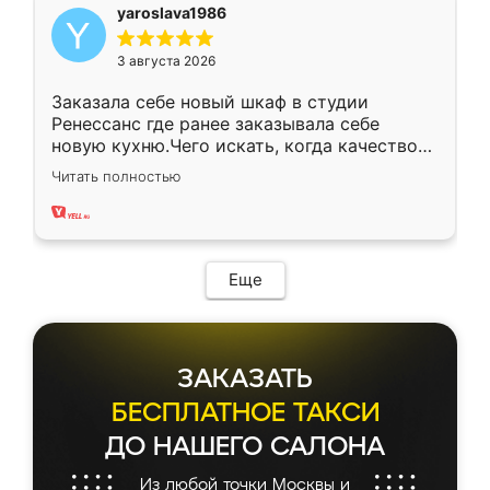
yaroslava1986
3 августа 2026
Заказала себе новый шкаф в студии
Ренессанс где ранее заказывала себе
новую кухню.Чего искать, когда качеством
вполне довольна. Служит кухня уже почти
Читать полностью
два года, нареканий нет.
Еще
ЗАКАЗАТЬ
БЕСПЛАТНОЕ ТАКСИ
ДО НАШЕГО САЛОНА
Из любой точки Москвы и