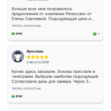
Больше всех мне понравилось
предложение от компании Ренессанс от
Елены Сергеевой. Подходяшщая цена и
короткие сроки изготовления. Приехавший
Читать полностью
для замера сотрудник Владислав
предложил по моему эскизу самый
1
подходящий вариант шкафа. Немного его
видоизменил, получилось даже лучше, чем
я хотела.
Ярослава
3 августа 2026
Кухню здесь заказали. Эскизы прислали в
телеграмм. Выбрали наиболее подходящий.
Согласовали день для замера. Через 3
недели кухня была уже готова. Остались
Читать полностью
довольны работой. Спасибо Ренессанс
мебель за качественную работу!