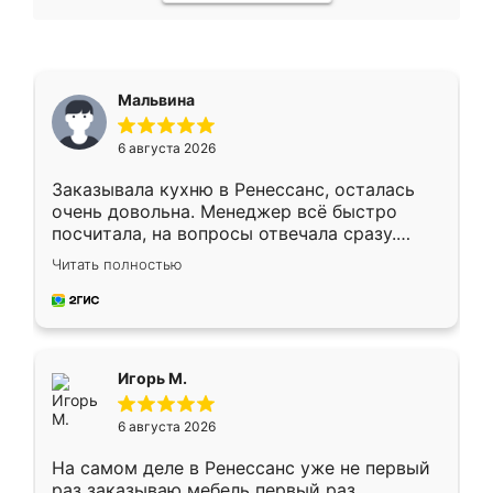
Мальвина
6 августа 2026
Заказывала кухню в Ренессанс, осталась
очень довольна. Менеджер всё быстро
посчитала, на вопросы отвечала сразу.
Замерщик приехал в субботу, подошёл к
Читать полностью
делу со всей ответственностью. Собрали
за день, ребята работали аккуратно, даже
пыли почти не было. Качество отличное,
ящики ходят плавно, ничего не скрипит.
Всё подошло как влитое.
Игорь М.
6 августа 2026
На самом деле в Ренессанс уже не первый
раз заказываю мебель первый раз