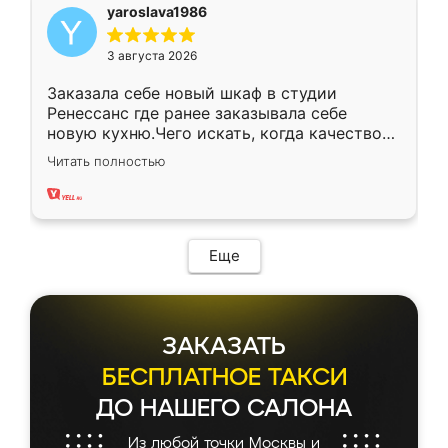
yaroslava1986
3 августа 2026
Заказала себе новый шкаф в студии
Ренессанс где ранее заказывала себе
новую кухню.Чего искать, когда качеством
вполне довольна. Служит кухня уже почти
Читать полностью
два года, нареканий нет.
Еще
ЗАКАЗАТЬ
БЕСПЛАТНОЕ ТАКСИ
ДО НАШЕГО САЛОНА
Из любой точки Москвы и