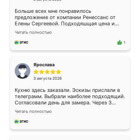
Больше всех мне понравилось
предложение от компании Ренессанс от
Елены Сергеевой. Подходяшщая цена и
короткие сроки изготовления. Приехавший
Читать полностью
для замера сотрудник Владислав
предложил по моему эскизу самый
1
подходящий вариант шкафа. Немного его
видоизменил, получилось даже лучше, чем
я хотела.
Ярослава
3 августа 2026
Кухню здесь заказали. Эскизы прислали в
телеграмм. Выбрали наиболее подходящий.
Согласовали день для замера. Через 3
недели кухня была уже готова. Остались
Читать полностью
довольны работой. Спасибо Ренессанс
мебель за качественную работу!