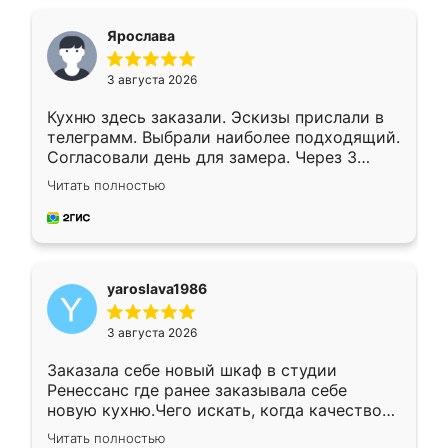
видоизменил, получилось даже лучше, чем
я хотела.
Ярослава
3 августа 2026
Кухню здесь заказали. Эскизы прислали в
телеграмм. Выбрали наиболее подходящий.
Согласовали день для замера. Через 3
недели кухня была уже готова. Остались
Читать полностью
довольны работой. Спасибо Ренессанс
мебель за качественную работу!
yaroslava1986
3 августа 2026
Заказала себе новый шкаф в студии
Ренессанс где ранее заказывала себе
новую кухню.Чего искать, когда качеством
вполне довольна. Служит кухня уже почти
Читать полностью