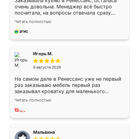
Заказывала кухню в Ренессанс, осталась
очень довольна. Менеджер всё быстро
посчитала, на вопросы отвечала сразу.
Замерщик приехал в субботу, подошёл к
Читать полностью
делу со всей ответственностью. Собрали
за день, ребята работали аккуратно, даже
пыли почти не было. Качество отличное,
ящики ходят плавно, ничего не скрипит.
Всё подошло как влитое.
Игорь М.
6 августа 2026
На самом деле в Ренессанс уже не первый
раз заказываю мебель первый раз
заказывал кроватку для маленького
ребёнка при его рождении ,во второй раз
Читать полностью
заказал шкаф-купе. По качеству очень
хорошее сборка достаточно быстрая,
также адекватные цены. До этого
сравнивал с разными конкурентами в этом
сегменте ,выбор у конкурентов куда
Мальвина
меньше, здесь же он более разнообразный.