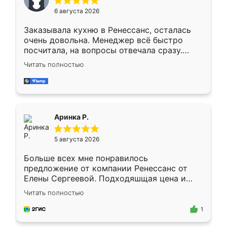
Мне нравится ,если что-то потребуется из
6 августа 2026
мебели буду заказывать только здесь.
Заказывала кухню в Ренессанс, осталась
очень довольна. Менеджер всё быстро
посчитала, на вопросы отвечала сразу.
Замерщик приехал в субботу, подошёл к
Читать полностью
делу со всей ответственностью. Собрали
за день, ребята работали аккуратно, даже
пыли почти не было. Качество отличное,
ящики ходят плавно, ничего не скрипит.
Всё подошло как влитое.
Аринка Р.
5 августа 2026
Больше всех мне понравилось
предложение от компании Ренессанс от
Елены Сергеевой. Подходяшщая цена и
короткие сроки изготовления. Приехавший
Читать полностью
для замера сотрудник Владислав
предложил по моему эскизу самый
1
подходящий вариант шкафа. Немного его