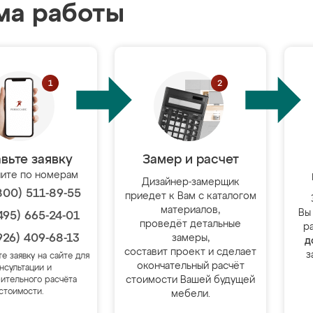
ма работы
вьте заявку
Замер и расчет
ите по номерам
Дизайнер-замерщик
800) 511-89-55
приедет к Вам с каталогом
материалов,
Вы
495) 665-24-01
проведёт детальные
р
926) 409-68-13
замеры,
д
составит проект и сделает
з
те заявку на сайте для
окончательный расчёт
нсультации и
стоимости Вашей будущей
ительного расчёта
стоимости.
мебели.