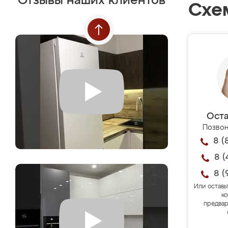
Отзывы наших клиентов
Схе
Оста
Позвон
8 (
8 (
8 (
Или оставь
ко
предвар