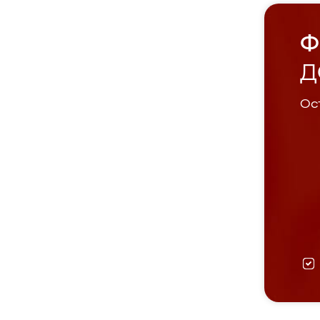
Ф
Д
Ост