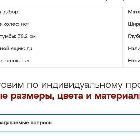
а выбор
Мате
 колес:
нет
Шири
тумбы:
38,2 см
Глуб
ной ящик:
да
Нали
е полок:
нет
Нали
товим по индивидуальному про
е размеры, цвета и материа
задаваемые вопросы