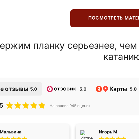
ПОСМОТРЕТЬ МАТ
ержим планку серьезнее, чем
катани
е отзывы
5.0
5.0
5.0
5
На основе
945
оценок
Мальвина
Игорь М.