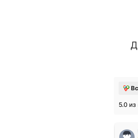
Д
Вс
5.0
из 