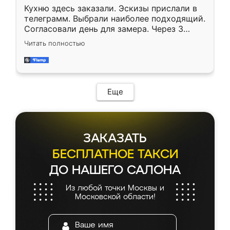
Кухню здесь заказали. Эскизы прислали в
телеграмм. Выбрали наиболее подходящий.
Согласовали день для замера. Через 3
недели кухня была уже готова. Остались
Читать полностью
довольны работой. Спасибо Ренессанс
мебель за качественную работу!
Еще
ЗАКАЗАТЬ
БЕСПЛАТНОЕ ТАКСИ
ДО НАШЕГО САЛОНА
Из любой точки Москвы и
Московской области!