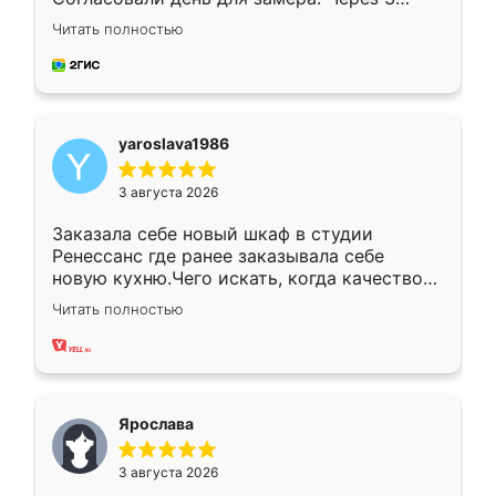
недели кухня была уже готова. Остались
Читать полностью
довольны работой. Спасибо Ренессанс
мебель за качественную работу!
yaroslava1986
3 августа 2026
Заказала себе новый шкаф в студии
Ренессанс где ранее заказывала себе
новую кухню.Чего искать, когда качеством
вполне довольна. Служит кухня уже почти
Читать полностью
два года, нареканий нет.
Ярослава
3 августа 2026