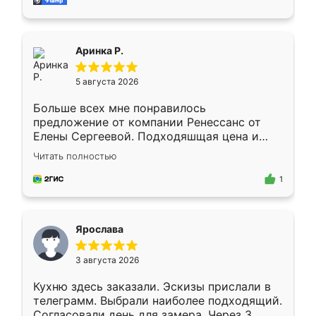
за день, ребята работали аккуратно, даже
пыли почти не было. Качество отличное,
ящики ходят плавно, ничего не скрипит.
Всё подошло как влитое.
Аринка Р.
5 августа 2026
Больше всех мне понравилось
предложение от компании Ренессанс от
Елены Сергеевой. Подходяшщая цена и
короткие сроки изготовления. Приехавший
Читать полностью
для замера сотрудник Владислав
предложил по моему эскизу самый
1
подходящий вариант шкафа. Немного его
видоизменил, получилось даже лучше, чем
я хотела.
Ярослава
3 августа 2026
Кухню здесь заказали. Эскизы прислали в
телеграмм. Выбрали наиболее подходящий.
Согласовали день для замера. Через 3