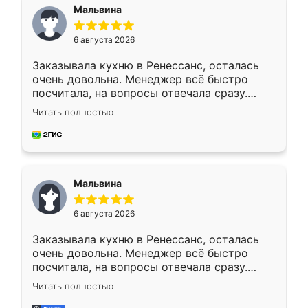
Мальвина
6 августа 2026
Заказывала кухню в Ренессанс, осталась
очень довольна. Менеджер всё быстро
посчитала, на вопросы отвечала сразу.
Замерщик приехал в субботу, подошёл к
Читать полностью
делу со всей ответственностью. Собрали
за день, ребята работали аккуратно, даже
пыли почти не было. Качество отличное,
ящики ходят плавно, ничего не скрипит.
Всё подошло как влитое.
Мальвина
6 августа 2026
Заказывала кухню в Ренессанс, осталась
очень довольна. Менеджер всё быстро
посчитала, на вопросы отвечала сразу.
Замерщик приехал в субботу, подошёл к
Читать полностью
делу со всей ответственностью. Собрали