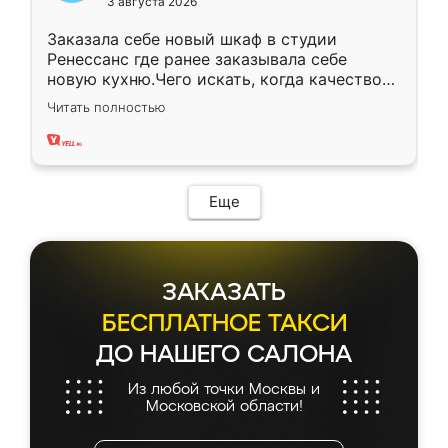
3 августа 2026
Заказала себе новый шкаф в студии
Ренессанс где ранее заказывала себе
новую кухню.Чего искать, когда качеством
вполне довольна. Служит кухня уже почти
Читать полностью
два года, нареканий нет.
Еще
ЗАКАЗАТЬ
БЕСПЛАТНОЕ ТАКСИ
ДО НАШЕГО САЛОНА
Из любой точки Москвы и
Московской области!