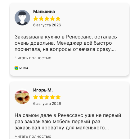
Мальвина
6 августа 2026
Заказывала кухню в Ренессанс, осталась
очень довольна. Менеджер всё быстро
посчитала, на вопросы отвечала сразу.
Замерщик приехал в субботу, подошёл к
Читать полностью
делу со всей ответственностью. Собрали
за день, ребята работали аккуратно, даже
пыли почти не было. Качество отличное,
ящики ходят плавно, ничего не скрипит.
Всё подошло как влитое.
Игорь М.
6 августа 2026
На самом деле в Ренессанс уже не первый
раз заказываю мебель первый раз
заказывал кроватку для маленького
ребёнка при его рождении ,во второй раз
Читать полностью