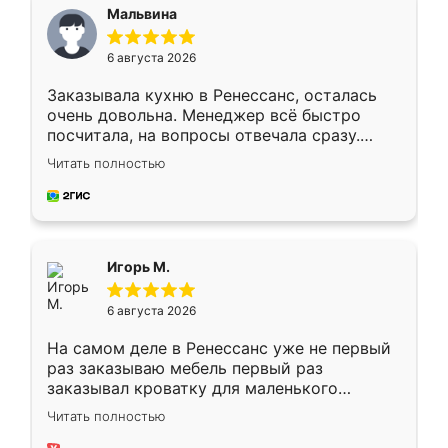
Мальвина
6 августа 2026
Заказывала кухню в Ренессанс, осталась
очень довольна. Менеджер всё быстро
посчитала, на вопросы отвечала сразу.
Замерщик приехал в субботу, подошёл к
Читать полностью
делу со всей ответственностью. Собрали
за день, ребята работали аккуратно, даже
пыли почти не было. Качество отличное,
ящики ходят плавно, ничего не скрипит.
Всё подошло как влитое.
Игорь М.
6 августа 2026
На самом деле в Ренессанс уже не первый
раз заказываю мебель первый раз
заказывал кроватку для маленького
ребёнка при его рождении ,во второй раз
Читать полностью
заказал шкаф-купе. По качеству очень