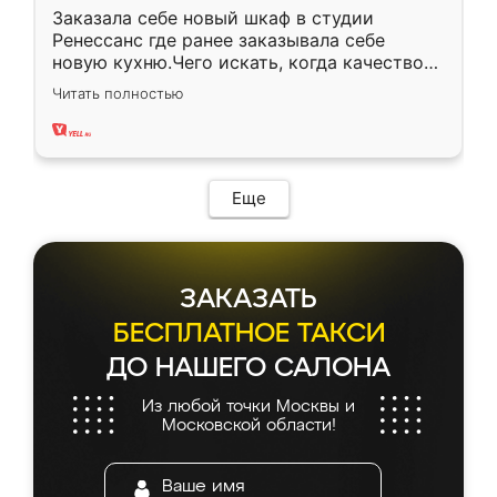
Заказала себе новый шкаф в студии
Ренессанс где ранее заказывала себе
новую кухню.Чего искать, когда качеством
вполне довольна. Служит кухня уже почти
Читать полностью
два года, нареканий нет.
Еще
ЗАКАЗАТЬ
БЕСПЛАТНОЕ ТАКСИ
ДО НАШЕГО САЛОНА
Из любой точки Москвы и
Московской области!