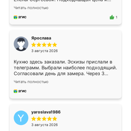
короткие сроки изготовления. Приехавший
Читать полностью
для замера сотрудник Владислав
предложил по моему эскизу самый
1
подходящий вариант шкафа. Немного его
видоизменил, получилось даже лучше, чем
я хотела.
Ярослава
3 августа 2026
Кухню здесь заказали. Эскизы прислали в
телеграмм. Выбрали наиболее подходящий.
Согласовали день для замера. Через 3
недели кухня была уже готова. Остались
Читать полностью
довольны работой. Спасибо Ренессанс
мебель за качественную работу!
yaroslava1986
3 августа 2026