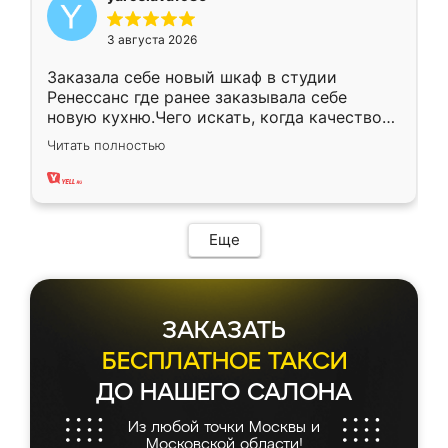
3 августа 2026
Заказала себе новый шкаф в студии
Ренессанс где ранее заказывала себе
новую кухню.Чего искать, когда качеством
вполне довольна. Служит кухня уже почти
Читать полностью
два года, нареканий нет.
Еще
ЗАКАЗАТЬ
БЕСПЛАТНОЕ ТАКСИ
ДО НАШЕГО САЛОНА
Из любой точки Москвы и
Московской области!