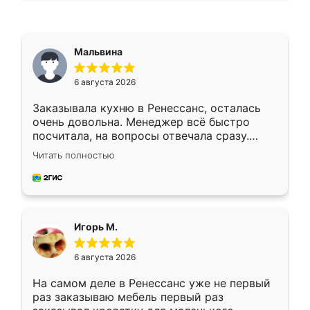
Мальвина
6 августа 2026
Заказывала кухню в Ренессанс, осталась
очень довольна. Менеджер всё быстро
посчитала, на вопросы отвечала сразу.
Замерщик приехал в субботу, подошёл к
Читать полностью
делу со всей ответственностью. Собрали
за день, ребята работали аккуратно, даже
пыли почти не было. Качество отличное,
ящики ходят плавно, ничего не скрипит.
Всё подошло как влитое.
Игорь М.
6 августа 2026
На самом деле в Ренессанс уже не первый
раз заказываю мебель первый раз