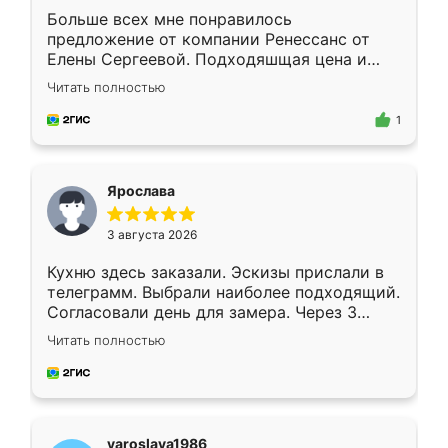
Больше всех мне понравилось
предложение от компании Ренессанс от
Елены Сергеевой. Подходяшщая цена и
короткие сроки изготовления. Приехавший
Читать полностью
для замера сотрудник Владислав
предложил по моему эскизу самый
1
подходящий вариант шкафа. Немного его
видоизменил, получилось даже лучше, чем
я хотела.
Ярослава
3 августа 2026
Кухню здесь заказали. Эскизы прислали в
телеграмм. Выбрали наиболее подходящий.
Согласовали день для замера. Через 3
недели кухня была уже готова. Остались
Читать полностью
довольны работой. Спасибо Ренессанс
мебель за качественную работу!
yaroslava1986