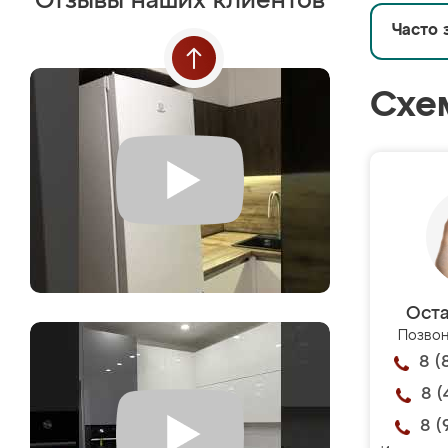
Отзывы наших клиентов
Часто 
Схе
Оста
Позвон
8 (
8 (
8 (