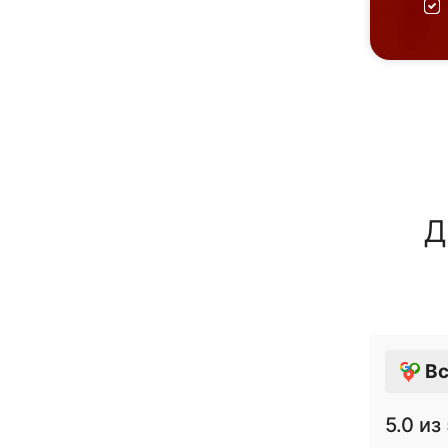
Д
Вс
5.0
из 