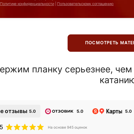
Политике конфиденциальности
|
Пользовательскому соглашению
ПОСМОТРЕТЬ МАТ
ержим планку серьезнее, чем
катани
е отзывы
5.0
5.0
5.0
5
На основе
945
оценок