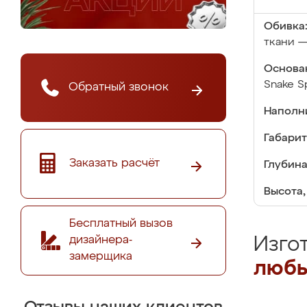
Обивка
ткани —
Основа
Snake S
Обратный звонок
Наполн
Габарит
Заказать расчёт
Глубина
Высота,
Бесплатный вызов
дизайнера-
Изго
замерщика
любы