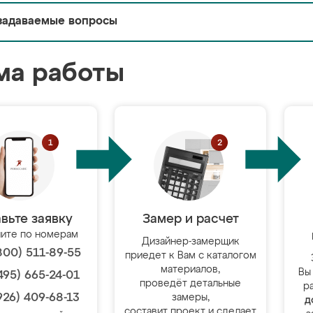
задаваемые вопросы
ма работы
вьте заявку
Замер и расчет
ите по номерам
Дизайнер-замерщик
800) 511-89-55
приедет к Вам с каталогом
материалов,
Вы
495) 665-24-01
проведёт детальные
р
926) 409-68-13
замеры,
д
составит проект и сделает