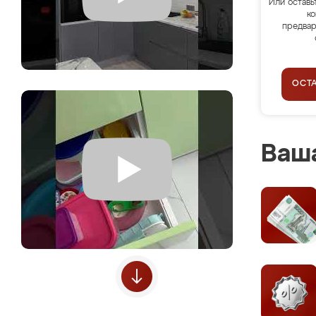
Или оставь
ко
предвар
ОСТ
Ваша