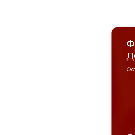
Ф
Д
Ост