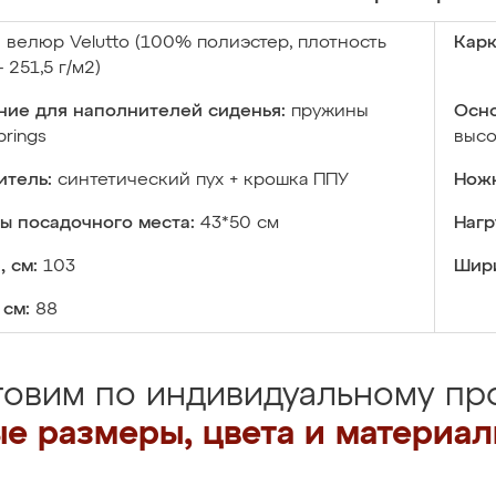
:
велюр Velutto (100% полиэстер, плотность
Карк
 251,5 г/м2)
ние для наполнителей сиденья:
пружины
Осно
prings
высо
итель:
синтетический пух + крошка ППУ
Ножк
ы посадочного места:
43*50 см
Нагр
, см:
103
Шири
 см:
88
товим по индивидуальному про
е размеры, цвета и материа