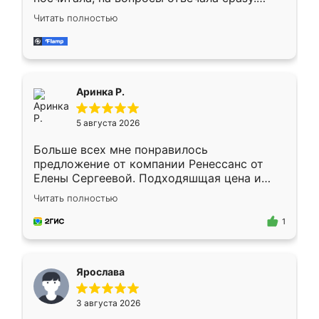
Замерщик приехал в субботу, подошёл к
Читать полностью
делу со всей ответственностью. Собрали
за день, ребята работали аккуратно, даже
пыли почти не было. Качество отличное,
ящики ходят плавно, ничего не скрипит.
Всё подошло как влитое.
Аринка Р.
5 августа 2026
Больше всех мне понравилось
предложение от компании Ренессанс от
Елены Сергеевой. Подходяшщая цена и
короткие сроки изготовления. Приехавший
Читать полностью
для замера сотрудник Владислав
предложил по моему эскизу самый
1
подходящий вариант шкафа. Немного его
видоизменил, получилось даже лучше, чем
я хотела.
Ярослава
3 августа 2026