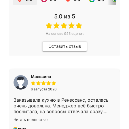
5.0
из 5
На основе
945
оценок
Оставить отзыв
Мальвина
6 августа 2026
Заказывала кухню в Ренессанс, осталась
очень довольна. Менеджер всё быстро
посчитала, на вопросы отвечала сразу.
Замерщик приехал в субботу, подошёл к
Читать полностью
делу со всей ответственностью. Собрали
за день, ребята работали аккуратно, даже