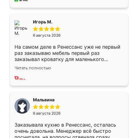
пыли почти не было. Качество отличное,
ящики ходят плавно, ничего не скрипит.
Всё подошло как влитое.
Игорь М.
6 августа 2026
На самом деле в Ренессанс уже не первый
раз заказываю мебель первый раз
заказывал кроватку для маленького
ребёнка при его рождении ,во второй раз
Читать полностью
заказал шкаф-купе. По качеству очень
хорошее сборка достаточно быстрая,
также адекватные цены. До этого
сравнивал с разными конкурентами в этом
сегменте ,выбор у конкурентов куда
Мальвина
меньше, здесь же он более разнообразный.
Мне нравится ,если что-то потребуется из
6 августа 2026
мебели буду заказывать только здесь.
Заказывала кухню в Ренессанс, осталась
очень довольна. Менеджер всё быстро
посчитала, на вопросы отвечала сразу.