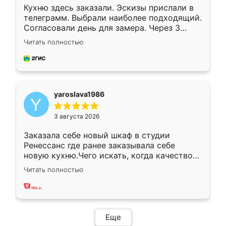
Кухню здесь заказали. Эскизы прислали в
телеграмм. Выбрали наиболее подходящий.
Согласовали день для замера. Через 3
недели кухня была уже готова. Остались
Читать полностью
довольны работой. Спасибо Ренессанс
мебель за качественную работу!
yaroslava1986
3 августа 2026
Заказала себе новый шкаф в студии
Ренессанс где ранее заказывала себе
новую кухню.Чего искать, когда качеством
вполне довольна. Служит кухня уже почти
Читать полностью
два года, нареканий нет.
Еще