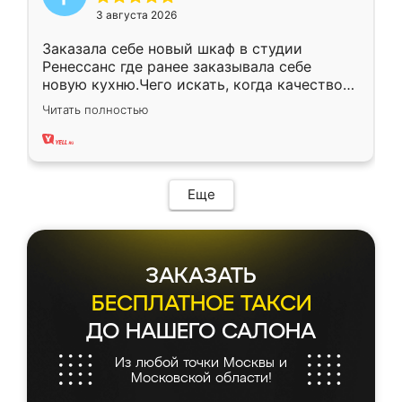
3 августа 2026
Заказала себе новый шкаф в студии
Ренессанс где ранее заказывала себе
новую кухню.Чего искать, когда качеством
вполне довольна. Служит кухня уже почти
Читать полностью
два года, нареканий нет.
Еще
ЗАКАЗАТЬ
БЕСПЛАТНОЕ ТАКСИ
ДО НАШЕГО САЛОНА
Из любой точки Москвы и
Московской области!