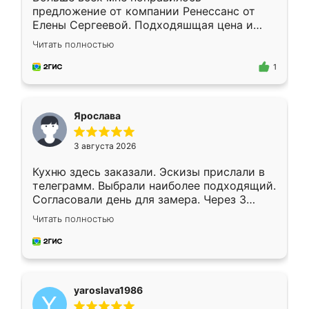
предложение от компании Ренессанс от
Елены Сергеевой. Подходяшщая цена и
короткие сроки изготовления. Приехавший
Читать полностью
для замера сотрудник Владислав
предложил по моему эскизу самый
1
подходящий вариант шкафа. Немного его
видоизменил, получилось даже лучше, чем
я хотела.
Ярослава
3 августа 2026
Кухню здесь заказали. Эскизы прислали в
телеграмм. Выбрали наиболее подходящий.
Согласовали день для замера. Через 3
недели кухня была уже готова. Остались
Читать полностью
довольны работой. Спасибо Ренессанс
мебель за качественную работу!
yaroslava1986