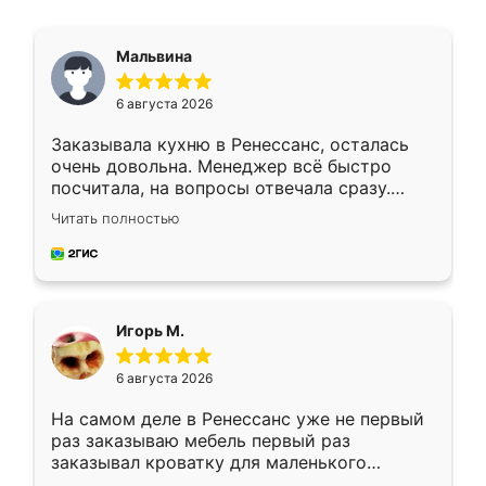
Мальвина
6 августа 2026
Заказывала кухню в Ренессанс, осталась
очень довольна. Менеджер всё быстро
посчитала, на вопросы отвечала сразу.
Замерщик приехал в субботу, подошёл к
Читать полностью
делу со всей ответственностью. Собрали
за день, ребята работали аккуратно, даже
пыли почти не было. Качество отличное,
ящики ходят плавно, ничего не скрипит.
Всё подошло как влитое.
Игорь М.
6 августа 2026
На самом деле в Ренессанс уже не первый
раз заказываю мебель первый раз
заказывал кроватку для маленького
ребёнка при его рождении ,во второй раз