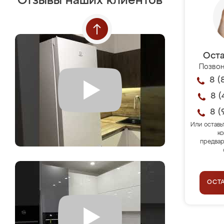
Отзывы наших клиентов
Оста
Позвон
8 (
8 (
8 (
Или оставь
ко
предвар
ОСТ