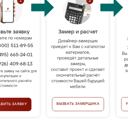
вьте заявку
Замер и расчет
ите по номерам
Дизайнер-замерщик
800) 511-89-55
приедет к Вам с каталогом
материалов,
Вы
495) 665-24-01
проведёт детальные
р
926) 409-68-13
замеры,
д
составит проект и сделает
з
те заявку на сайте для
окончательный расчёт
нсультации и
стоимости Вашей будущей
ительного расчёта
стоимости.
мебели.
ВЫЗВАТЬ ЗАМЕРЩИКА
АВИТЬ ЗАЯВКУ