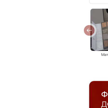
Мат
Ф
Д