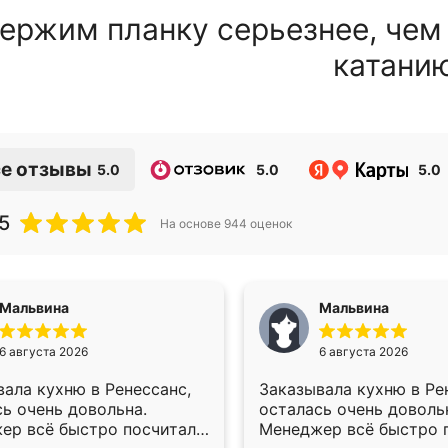
ержим планку серьезнее, чем
катани
е отзывы
5.0
5.0
5.0
5
На основе
944
оценок
Мальвина
Мальвина
6 августа 2026
6 августа 2026
ала кухню в Ренессанс,
Заказывала кухню в Ре
ь очень довольна.
осталась очень доволь
ер всё быстро посчитала,
Менеджер всё быстро п