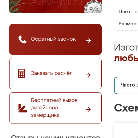
Цвет:
н
Размер:
Обратный звонок
Изго
любы
Заказать расчёт
Часто 
Бесплатный вызов
Схе
дизайнера-
замерщика