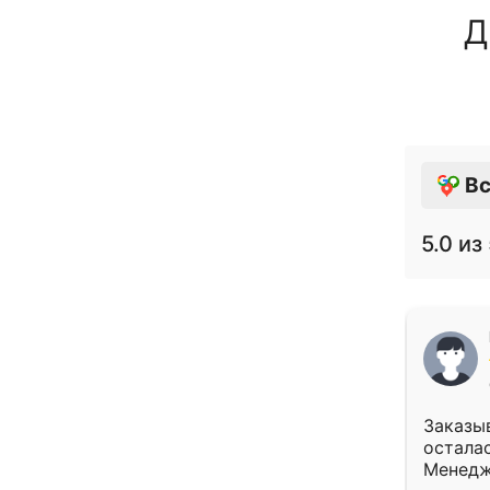
Д
Вс
5.0
из 
Заказыв
осталас
Менедж