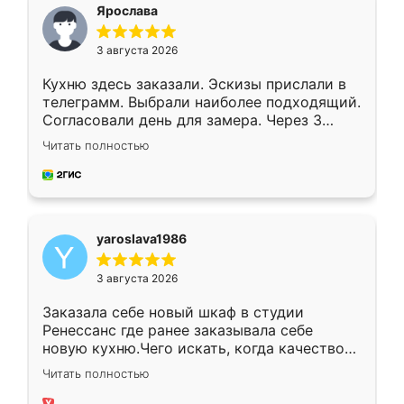
я хотела.
Ярослава
3 августа 2026
Кухню здесь заказали. Эскизы прислали в
телеграмм. Выбрали наиболее подходящий.
Согласовали день для замера. Через 3
недели кухня была уже готова. Остались
Читать полностью
довольны работой. Спасибо Ренессанс
мебель за качественную работу!
yaroslava1986
3 августа 2026
Заказала себе новый шкаф в студии
Ренессанс где ранее заказывала себе
новую кухню.Чего искать, когда качеством
вполне довольна. Служит кухня уже почти
Читать полностью
два года, нареканий нет.