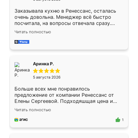
мебели буду заказывать только здесь.
Заказывала кухню в Ренессанс, осталась
очень довольна. Менеджер всё быстро
посчитала, на вопросы отвечала сразу.
Замерщик приехал в субботу, подошёл к
Читать полностью
делу со всей ответственностью. Собрали
за день, ребята работали аккуратно, даже
пыли почти не было. Качество отличное,
ящики ходят плавно, ничего не скрипит.
Всё подошло как влитое.
Аринка Р.
5 августа 2026
Больше всех мне понравилось
предложение от компании Ренессанс от
Елены Сергеевой. Подходяшщая цена и
короткие сроки изготовления. Приехавший
Читать полностью
для замера сотрудник Владислав
предложил по моему эскизу самый
1
подходящий вариант шкафа. Немного его
видоизменил, получилось даже лучше, чем