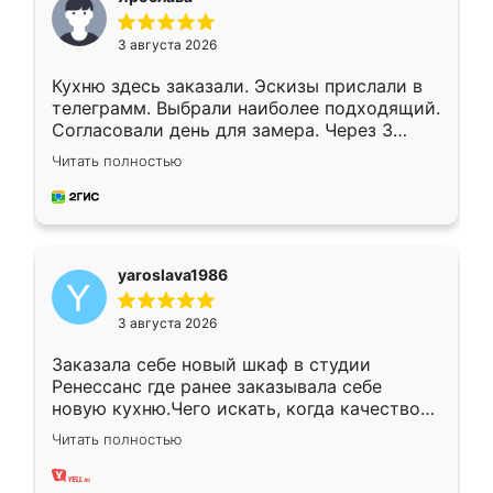
3 августа 2026
Кухню здесь заказали. Эскизы прислали в
телеграмм. Выбрали наиболее подходящий.
Согласовали день для замера. Через 3
недели кухня была уже готова. Остались
Читать полностью
довольны работой. Спасибо Ренессанс
мебель за качественную работу!
yaroslava1986
3 августа 2026
Заказала себе новый шкаф в студии
Ренессанс где ранее заказывала себе
новую кухню.Чего искать, когда качеством
вполне довольна. Служит кухня уже почти
Читать полностью
два года, нареканий нет.