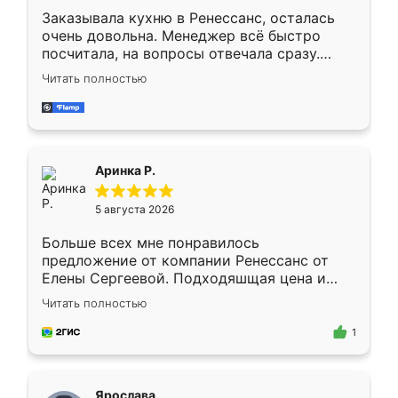
Заказывала кухню в Ренессанс, осталась
очень довольна. Менеджер всё быстро
посчитала, на вопросы отвечала сразу.
Замерщик приехал в субботу, подошёл к
Читать полностью
делу со всей ответственностью. Собрали
за день, ребята работали аккуратно, даже
пыли почти не было. Качество отличное,
ящики ходят плавно, ничего не скрипит.
Всё подошло как влитое.
Аринка Р.
5 августа 2026
Больше всех мне понравилось
предложение от компании Ренессанс от
Елены Сергеевой. Подходяшщая цена и
короткие сроки изготовления. Приехавший
Читать полностью
для замера сотрудник Владислав
предложил по моему эскизу самый
1
подходящий вариант шкафа. Немного его
видоизменил, получилось даже лучше, чем
я хотела.
Ярослава