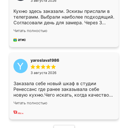
3 августа 2026
Кухню здесь заказали. Эскизы прислали в
телеграмм. Выбрали наиболее подходящий.
Согласовали день для замера. Через 3
недели кухня была уже готова. Остались
Читать полностью
довольны работой. Спасибо Ренессанс
мебель за качественную работу!
yaroslava1986
3 августа 2026
Заказала себе новый шкаф в студии
Ренессанс где ранее заказывала себе
новую кухню.Чего искать, когда качеством
вполне довольна. Служит кухня уже почти
Читать полностью
два года, нареканий нет.