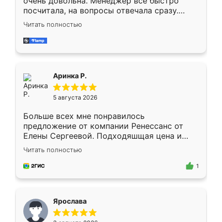
очень довольна. Менеджер всё быстро
посчитала, на вопросы отвечала сразу.
Замерщик приехал в субботу, подошёл к
Читать полностью
делу со всей ответственностью. Собрали
за день, ребята работали аккуратно, даже
пыли почти не было. Качество отличное,
ящики ходят плавно, ничего не скрипит.
Всё подошло как влитое.
Аринка Р.
5 августа 2026
Больше всех мне понравилось
предложение от компании Ренессанс от
Елены Сергеевой. Подходяшщая цена и
короткие сроки изготовления. Приехавший
Читать полностью
для замера сотрудник Владислав
предложил по моему эскизу самый
1
подходящий вариант шкафа. Немного его
видоизменил, получилось даже лучше, чем
я хотела.
Ярослава