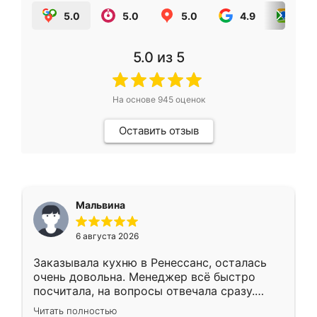
5.0
5.0
5.0
4.9
5.0
5.0
из 5
На основе
945
оценок
Оставить отзыв
Мальвина
6 августа 2026
Заказывала кухню в Ренессанс, осталась
очень довольна. Менеджер всё быстро
посчитала, на вопросы отвечала сразу.
Замерщик приехал в субботу, подошёл к
Читать полностью