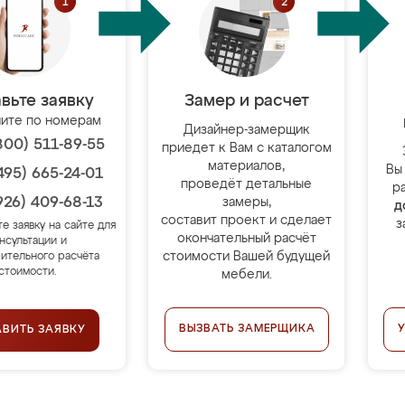
вьте заявку
Замер и расчет
ите по номерам
Дизайнер-замерщик
800) 511-89-55
приедет к Вам с каталогом
материалов,
Вы
495) 665-24-01
проведёт детальные
р
926) 409-68-13
замеры,
д
составит проект и сделает
з
те заявку на сайте для
окончательный расчёт
нсультации и
стоимости Вашей будущей
ительного расчёта
стоимости.
мебели.
ВЫЗВАТЬ ЗАМЕРЩИКА
АВИТЬ ЗАЯВКУ