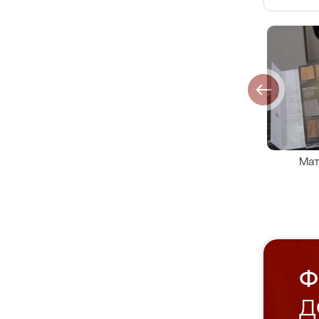
Мат
Ф
Д