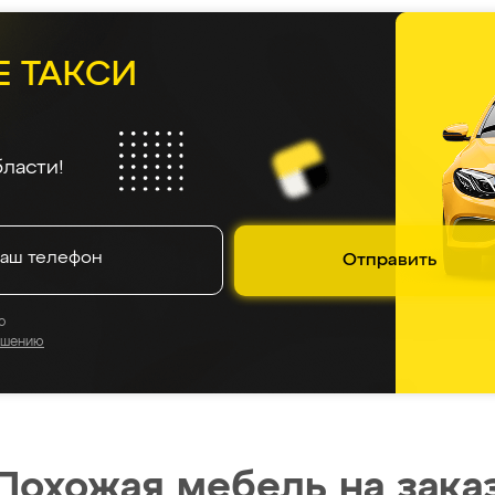
Е ТАКСИ
ласти!
Отправить
о
ашению
Похожая мебель на зака