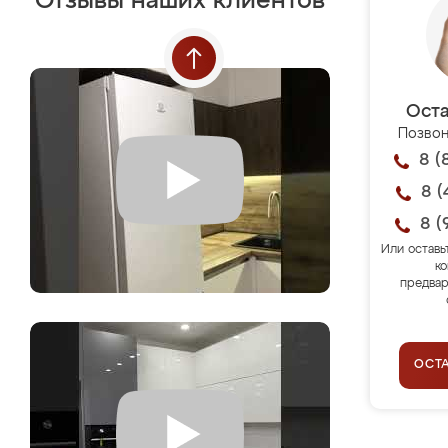
Отзывы наших клиентов
Оста
Позвон
8 (
8 (
8 (
Или оставь
ко
предвар
ОСТ