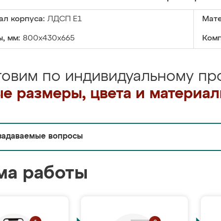
ал корпуса:
ЛДСП Е1
Мате
, мм:
800x430x665
Комп
товим по индивидуальному про
е размеры, цвета и материа
задаваемые вопросы
ма работы