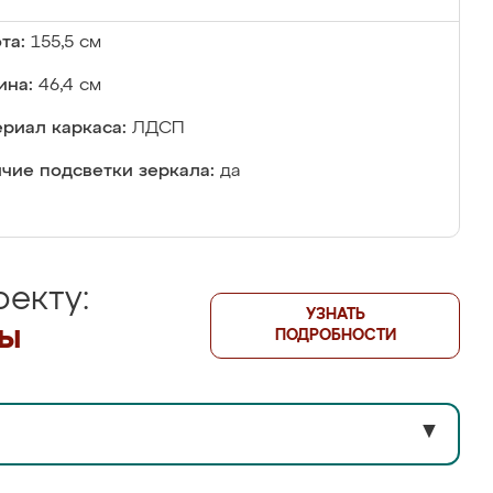
та:
155,5 см
ина:
46,4 см
риал каркаса:
ЛДСП
чие подсветки зеркала:
да
екту:
УЗНАТЬ
лы
ПОДРОБНОСТИ
▼