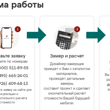
ма работы
вьте заявку
Замер и расчет
ите по номерам
Дизайнер-замерщик
800) 511-89-55
приедет к Вам с каталогом
материалов,
Вы
495) 665-24-01
проведёт детальные
р
926) 409-68-13
замеры,
д
составит проект и сделает
з
те заявку на сайте для
окончательный расчёт
нсультации и
стоимости Вашей будущей
ительного расчёта
стоимости.
мебели.