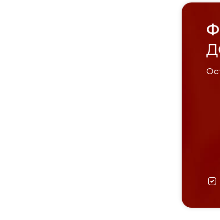
Ф
Д
Ост