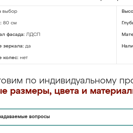
а выбор
Высо
:
80 см
Глуб
ал фасада:
ЛДСП
Мате
 зеркала:
да
Нали
 колес:
нет
товим по индивидуальному про
е размеры, цвета и материа
задаваемые вопросы