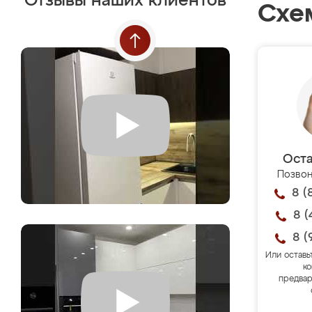
Отзывы наших клиентов
Схе
Оста
Позвон
8 (
8 (
8 (
Или оставь
ко
предвар