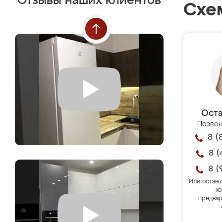
Отзывы наших клиентов
Схе
Оста
Позвон
8 (
8 (
8 (
Или оставь
ко
предвар