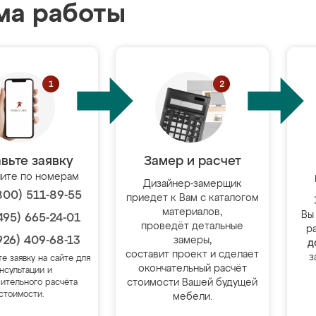
ма работы
вьте заявку
Замер и расчет
ите по номерам
Дизайнер-замерщик
800) 511-89-55
приедет к Вам с каталогом
материалов,
Вы
495) 665-24-01
проведёт детальные
р
926) 409-68-13
замеры,
д
составит проект и сделает
з
те заявку на сайте для
окончательный расчёт
нсультации и
стоимости Вашей будущей
ительного расчёта
стоимости.
мебели.