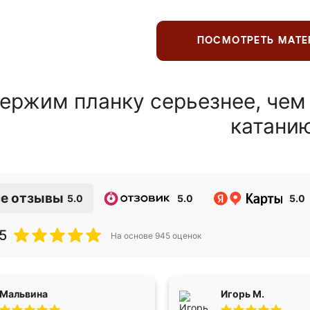
ПОСМОТРЕТЬ МАТ
ержим планку серьезнее, чем
катани
е отзывы
5.0
5.0
5.0
5
На основе
945
оценок
Мальвина
Игорь М.