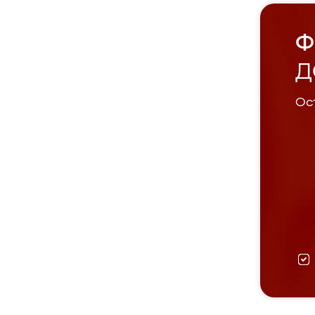
Ф
Д
Ост