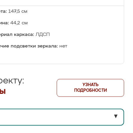
та:
147,5 см
ина:
44,2 см
риал каркаса:
ЛДСП
чие подсветки зеркала:
нет
екту:
УЗНАТЬ
лы
ПОДРОБНОСТИ
▼