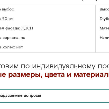
а выбор
Высо
:
70 см
Глуб
ал фасада:
ЛДСП
Мате
 зеркала:
да
Нали
 колес:
нет
товим по индивидуальному про
е размеры, цвета и материа
задаваемые вопросы