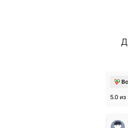
Д
Вс
5.0
из 