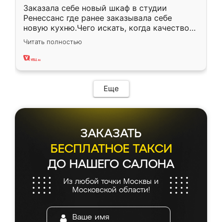
Заказала себе новый шкаф в студии
Ренессанс где ранее заказывала себе
новую кухню.Чего искать, когда качеством
вполне довольна. Служит кухня уже почти
Читать полностью
два года, нареканий нет.
Еще
ЗАКАЗАТЬ
БЕСПЛАТНОЕ ТАКСИ
ДО НАШЕГО САЛОНА
Из любой точки Москвы и
Московской области!