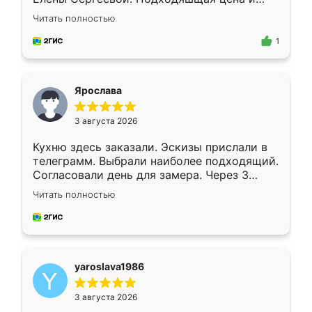
короткие сроки изготовления. Приехавший
Читать полностью
для замера сотрудник Владислав
предложил по моему эскизу самый
1
подходящий вариант шкафа. Немного его
видоизменил, получилось даже лучше, чем
я хотела.
Ярослава
3 августа 2026
Кухню здесь заказали. Эскизы прислали в
телеграмм. Выбрали наиболее подходящий.
Согласовали день для замера. Через 3
недели кухня была уже готова. Остались
Читать полностью
довольны работой. Спасибо Ренессанс
мебель за качественную работу!
yaroslava1986
3 августа 2026