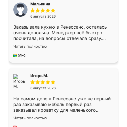
Мальвина
6 августа 2026
Заказывала кухню в Ренессанс, осталась
очень довольна. Менеджер всё быстро
посчитала, на вопросы отвечала сразу.
Замерщик приехал в субботу, подошёл к
Читать полностью
делу со всей ответственностью. Собрали
за день, ребята работали аккуратно, даже
пыли почти не было. Качество отличное,
ящики ходят плавно, ничего не скрипит.
Всё подошло как влитое.
Игорь М.
6 августа 2026
На самом деле в Ренессанс уже не первый
раз заказываю мебель первый раз
заказывал кроватку для маленького
ребёнка при его рождении ,во второй раз
Читать полностью
заказал шкаф-купе. По качеству очень