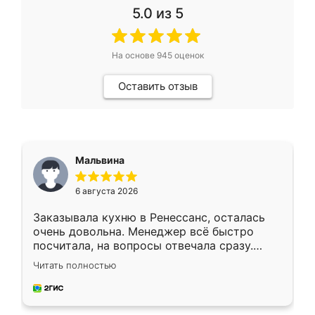
5.0
из 5
На основе
945
оценок
Оставить отзыв
Мальвина
6 августа 2026
Заказывала кухню в Ренессанс, осталась
очень довольна. Менеджер всё быстро
посчитала, на вопросы отвечала сразу.
Замерщик приехал в субботу, подошёл к
Читать полностью
делу со всей ответственностью. Собрали
за день, ребята работали аккуратно, даже
пыли почти не было. Качество отличное,