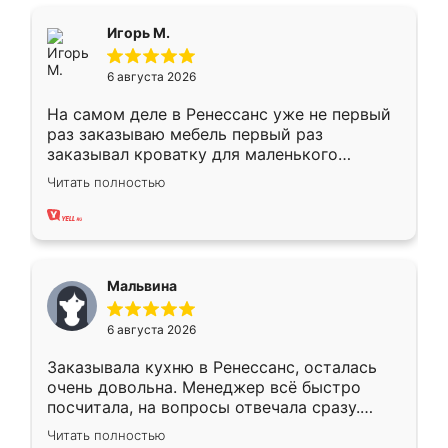
ящики ходят плавно, ничего не скрипит.
Всё подошло как влитое.
Игорь М.
6 августа 2026
На самом деле в Ренессанс уже не первый
раз заказываю мебель первый раз
заказывал кроватку для маленького
ребёнка при его рождении ,во второй раз
Читать полностью
заказал шкаф-купе. По качеству очень
хорошее сборка достаточно быстрая,
также адекватные цены. До этого
сравнивал с разными конкурентами в этом
сегменте ,выбор у конкурентов куда
Мальвина
меньше, здесь же он более разнообразный.
Мне нравится ,если что-то потребуется из
6 августа 2026
мебели буду заказывать только здесь.
Заказывала кухню в Ренессанс, осталась
очень довольна. Менеджер всё быстро
посчитала, на вопросы отвечала сразу.
Замерщик приехал в субботу, подошёл к
Читать полностью
делу со всей ответственностью. Собрали