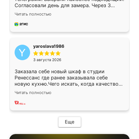
Согласовали день для замера. Через 3
недели кухня была уже готова. Остались
Читать полностью
довольны работой. Спасибо Ренессанс
мебель за качественную работу!
yaroslava1986
3 августа 2026
Заказала себе новый шкаф в студии
Ренессанс где ранее заказывала себе
новую кухню.Чего искать, когда качеством
вполне довольна. Служит кухня уже почти
Читать полностью
два года, нареканий нет.
Еще