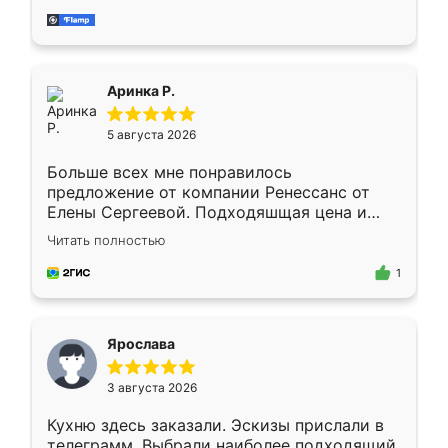
за день, ребята работали аккуратно, даже
пыли почти не было. Качество отличное,
ящики ходят плавно, ничего не скрипит.
Всё подошло как влитое.
Аринка Р.
5 августа 2026
Больше всех мне понравилось
предложение от компании Ренессанс от
Елены Сергеевой. Подходяшщая цена и
короткие сроки изготовления. Приехавший
Читать полностью
для замера сотрудник Владислав
предложил по моему эскизу самый
1
подходящий вариант шкафа. Немного его
видоизменил, получилось даже лучше, чем
я хотела.
Ярослава
3 августа 2026
Кухню здесь заказали. Эскизы прислали в
телеграмм. Выбрали наиболее подходящий.