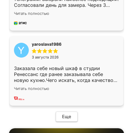
Согласовали день для замера. Через 3
недели кухня была уже готова. Остались
Читать полностью
довольны работой. Спасибо Ренессанс
мебель за качественную работу!
yaroslava1986
3 августа 2026
Заказала себе новый шкаф в студии
Ренессанс где ранее заказывала себе
новую кухню.Чего искать, когда качеством
вполне довольна. Служит кухня уже почти
Читать полностью
два года, нареканий нет.
Еще