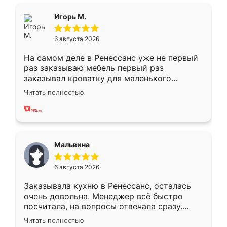
ящики ходят плавно, ничего не скрипит.
Всё подошло как влитое.
Игорь М.
6 августа 2026
На самом деле в Ренессанс уже не первый
раз заказываю мебель первый раз
заказывал кроватку для маленького
ребёнка при его рождении ,во второй раз
Читать полностью
заказал шкаф-купе. По качеству очень
хорошее сборка достаточно быстрая,
также адекватные цены. До этого
сравнивал с разными конкурентами в этом
сегменте ,выбор у конкурентов куда
Мальвина
меньше, здесь же он более разнообразный.
Мне нравится ,если что-то потребуется из
6 августа 2026
мебели буду заказывать только здесь.
Заказывала кухню в Ренессанс, осталась
очень довольна. Менеджер всё быстро
посчитала, на вопросы отвечала сразу.
Замерщик приехал в субботу, подошёл к
Читать полностью
делу со всей ответственностью. Собрали