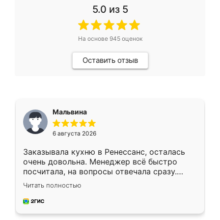
5.0
из 5
На основе
945
оценок
Оставить отзыв
Мальвина
6 августа 2026
Заказывала кухню в Ренессанс, осталась
очень довольна. Менеджер всё быстро
посчитала, на вопросы отвечала сразу.
Замерщик приехал в субботу, подошёл к
Читать полностью
делу со всей ответственностью. Собрали
за день, ребята работали аккуратно, даже
пыли почти не было. Качество отличное,