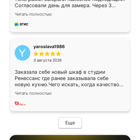
Согласовали день для замера. Через 3
недели кухня была уже готова. Остались
Читать полностью
довольны работой. Спасибо Ренессанс
мебель за качественную работу!
yaroslava1986
3 августа 2026
Заказала себе новый шкаф в студии
Ренессанс где ранее заказывала себе
новую кухню.Чего искать, когда качеством
вполне довольна. Служит кухня уже почти
Читать полностью
два года, нареканий нет.
Еще