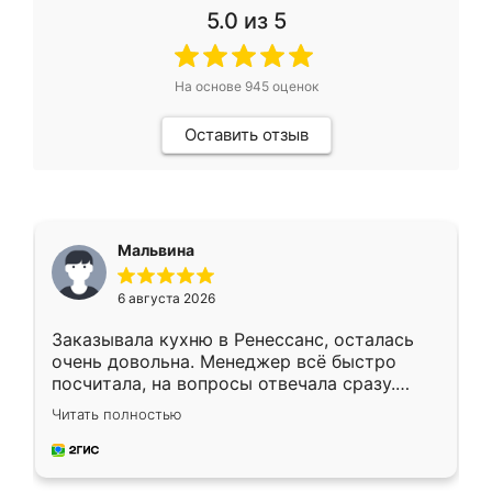
5.0
из 5
На основе
945
оценок
Оставить отзыв
Мальвина
6 августа 2026
Заказывала кухню в Ренессанс, осталась
очень довольна. Менеджер всё быстро
посчитала, на вопросы отвечала сразу.
Замерщик приехал в субботу, подошёл к
Читать полностью
делу со всей ответственностью. Собрали
за день, ребята работали аккуратно, даже
пыли почти не было. Качество отличное,