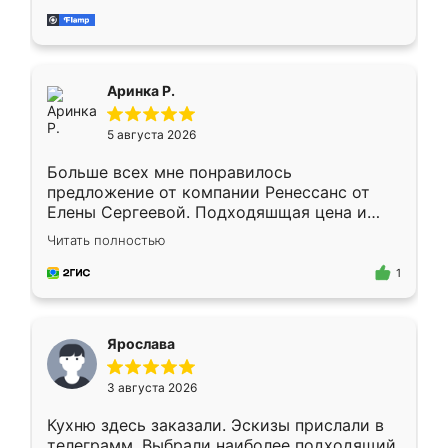
за день, ребята работали аккуратно, даже
пыли почти не было. Качество отличное,
ящики ходят плавно, ничего не скрипит.
Всё подошло как влитое.
Аринка Р.
5 августа 2026
Больше всех мне понравилось
предложение от компании Ренессанс от
Елены Сергеевой. Подходяшщая цена и
короткие сроки изготовления. Приехавший
Читать полностью
для замера сотрудник Владислав
предложил по моему эскизу самый
1
подходящий вариант шкафа. Немного его
видоизменил, получилось даже лучше, чем
я хотела.
Ярослава
3 августа 2026
Кухню здесь заказали. Эскизы прислали в
телеграмм. Выбрали наиболее подходящий.