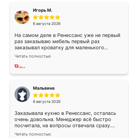
ящики ходят плавно, ничего не скрипит.
Всё подошло как влитое.
Игорь М.
6 августа 2026
На самом деле в Ренессанс уже не первый
раз заказываю мебель первый раз
заказывал кроватку для маленького
ребёнка при его рождении ,во второй раз
Читать полностью
заказал шкаф-купе. По качеству очень
хорошее сборка достаточно быстрая,
также адекватные цены. До этого
сравнивал с разными конкурентами в этом
сегменте ,выбор у конкурентов куда
Мальвина
меньше, здесь же он более разнообразный.
Мне нравится ,если что-то потребуется из
6 августа 2026
мебели буду заказывать только здесь.
Заказывала кухню в Ренессанс, осталась
очень довольна. Менеджер всё быстро
посчитала, на вопросы отвечала сразу.
Замерщик приехал в субботу, подошёл к
Читать полностью
делу со всей ответственностью. Собрали