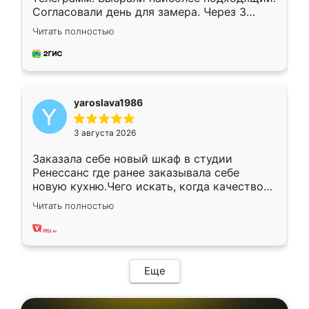
Согласовали день для замера. Через 3
недели кухня была уже готова. Остались
Читать полностью
довольны работой. Спасибо Ренессанс
мебель за качественную работу!
yaroslava1986
3 августа 2026
Заказала себе новый шкаф в студии
Ренессанс где ранее заказывала себе
новую кухню.Чего искать, когда качеством
вполне довольна. Служит кухня уже почти
Читать полностью
два года, нареканий нет.
Еще