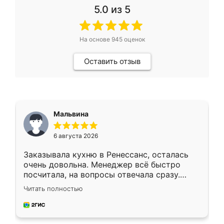
5.0
из 5
На основе
945
оценок
Оставить отзыв
Мальвина
6 августа 2026
Заказывала кухню в Ренессанс, осталась
очень довольна. Менеджер всё быстро
посчитала, на вопросы отвечала сразу.
Замерщик приехал в субботу, подошёл к
Читать полностью
делу со всей ответственностью. Собрали
за день, ребята работали аккуратно, даже
пыли почти не было. Качество отличное,