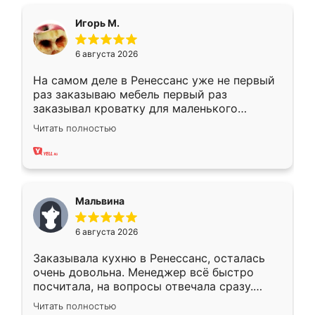
ящики ходят плавно, ничего не скрипит.
Всё подошло как влитое.
Игорь М.
6 августа 2026
На самом деле в Ренессанс уже не первый
раз заказываю мебель первый раз
заказывал кроватку для маленького
ребёнка при его рождении ,во второй раз
Читать полностью
заказал шкаф-купе. По качеству очень
хорошее сборка достаточно быстрая,
также адекватные цены. До этого
сравнивал с разными конкурентами в этом
сегменте ,выбор у конкурентов куда
Мальвина
меньше, здесь же он более разнообразный.
Мне нравится ,если что-то потребуется из
6 августа 2026
мебели буду заказывать только здесь.
Заказывала кухню в Ренессанс, осталась
очень довольна. Менеджер всё быстро
посчитала, на вопросы отвечала сразу.
Замерщик приехал в субботу, подошёл к
Читать полностью
делу со всей ответственностью. Собрали