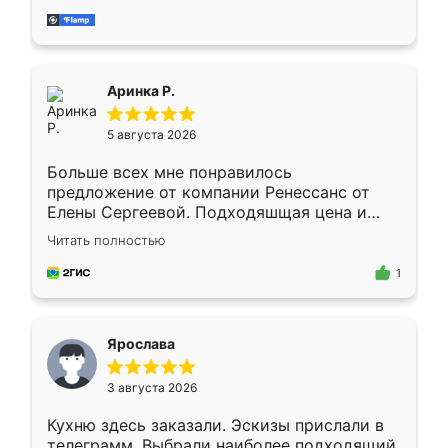
за день, ребята работали аккуратно, даже
пыли почти не было. Качество отличное,
ящики ходят плавно, ничего не скрипит.
Всё подошло как влитое.
Аринка Р.
5 августа 2026
Больше всех мне понравилось
предложение от компании Ренессанс от
Елены Сергеевой. Подходяшщая цена и
короткие сроки изготовления. Приехавший
Читать полностью
для замера сотрудник Владислав
предложил по моему эскизу самый
1
подходящий вариант шкафа. Немного его
видоизменил, получилось даже лучше, чем
я хотела.
Ярослава
3 августа 2026
Кухню здесь заказали. Эскизы прислали в
телеграмм. Выбрали наиболее подходящий.