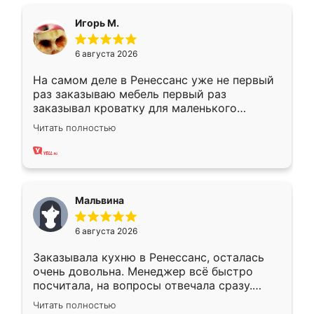
ящики ходят плавно, ничего не скрипит.
Всё подошло как влитое.
Игорь М.
6 августа 2026
На самом деле в Ренессанс уже не первый
раз заказываю мебель первый раз
заказывал кроватку для маленького
ребёнка при его рождении ,во второй раз
Читать полностью
заказал шкаф-купе. По качеству очень
хорошее сборка достаточно быстрая,
также адекватные цены. До этого
сравнивал с разными конкурентами в этом
сегменте ,выбор у конкурентов куда
Мальвина
меньше, здесь же он более разнообразный.
Мне нравится ,если что-то потребуется из
6 августа 2026
мебели буду заказывать только здесь.
Заказывала кухню в Ренессанс, осталась
очень довольна. Менеджер всё быстро
посчитала, на вопросы отвечала сразу.
Замерщик приехал в субботу, подошёл к
Читать полностью
делу со всей ответственностью. Собрали