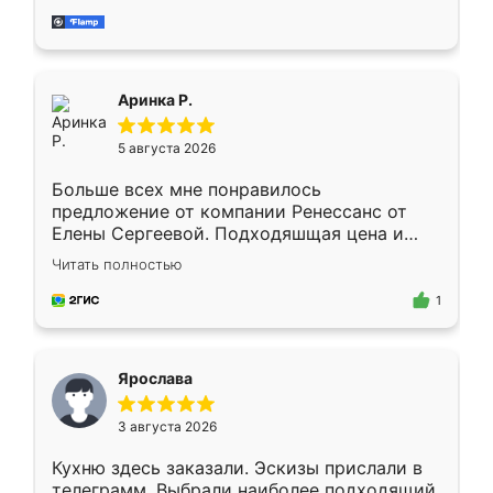
за день, ребята работали аккуратно, даже
пыли почти не было. Качество отличное,
ящики ходят плавно, ничего не скрипит.
Всё подошло как влитое.
Аринка Р.
5 августа 2026
Больше всех мне понравилось
предложение от компании Ренессанс от
Елены Сергеевой. Подходяшщая цена и
короткие сроки изготовления. Приехавший
Читать полностью
для замера сотрудник Владислав
предложил по моему эскизу самый
1
подходящий вариант шкафа. Немного его
видоизменил, получилось даже лучше, чем
я хотела.
Ярослава
3 августа 2026
Кухню здесь заказали. Эскизы прислали в
телеграмм. Выбрали наиболее подходящий.