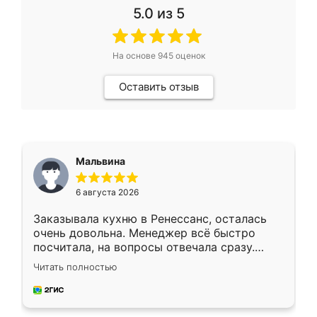
5.0
из 5
На основе
945
оценок
Оставить отзыв
Мальвина
6 августа 2026
Заказывала кухню в Ренессанс, осталась
очень довольна. Менеджер всё быстро
посчитала, на вопросы отвечала сразу.
Замерщик приехал в субботу, подошёл к
Читать полностью
делу со всей ответственностью. Собрали
за день, ребята работали аккуратно, даже
пыли почти не было. Качество отличное,