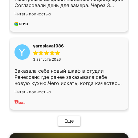
Согласовали день для замера. Через 3
недели кухня была уже готова. Остались
Читать полностью
довольны работой. Спасибо Ренессанс
мебель за качественную работу!
yaroslava1986
3 августа 2026
Заказала себе новый шкаф в студии
Ренессанс где ранее заказывала себе
новую кухню.Чего искать, когда качеством
вполне довольна. Служит кухня уже почти
Читать полностью
два года, нареканий нет.
Еще