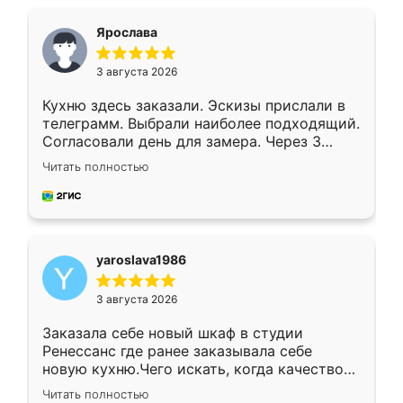
видоизменил, получилось даже лучше, чем
я хотела.
Ярослава
3 августа 2026
Кухню здесь заказали. Эскизы прислали в
телеграмм. Выбрали наиболее подходящий.
Согласовали день для замера. Через 3
недели кухня была уже готова. Остались
Читать полностью
довольны работой. Спасибо Ренессанс
мебель за качественную работу!
yaroslava1986
3 августа 2026
Заказала себе новый шкаф в студии
Ренессанс где ранее заказывала себе
новую кухню.Чего искать, когда качеством
вполне довольна. Служит кухня уже почти
Читать полностью