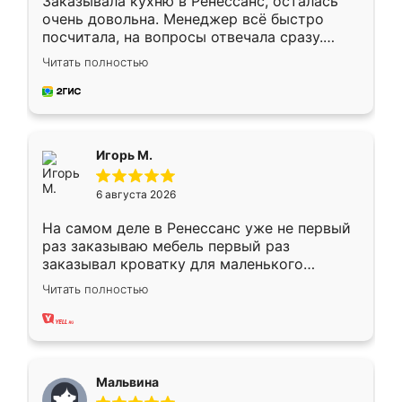
Заказывала кухню в Ренессанс, осталась
очень довольна. Менеджер всё быстро
посчитала, на вопросы отвечала сразу.
Замерщик приехал в субботу, подошёл к
Читать полностью
делу со всей ответственностью. Собрали
за день, ребята работали аккуратно, даже
пыли почти не было. Качество отличное,
ящики ходят плавно, ничего не скрипит.
Всё подошло как влитое.
Игорь М.
6 августа 2026
На самом деле в Ренессанс уже не первый
раз заказываю мебель первый раз
заказывал кроватку для маленького
ребёнка при его рождении ,во второй раз
Читать полностью
заказал шкаф-купе. По качеству очень
хорошее сборка достаточно быстрая,
также адекватные цены. До этого
сравнивал с разными конкурентами в этом
сегменте ,выбор у конкурентов куда
Мальвина
меньше, здесь же он более разнообразный.