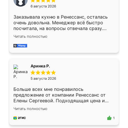
Мне нравится ,если что-то потребуется из
6 августа 2026
мебели буду заказывать только здесь.
Заказывала кухню в Ренессанс, осталась
очень довольна. Менеджер всё быстро
посчитала, на вопросы отвечала сразу.
Замерщик приехал в субботу, подошёл к
Читать полностью
делу со всей ответственностью. Собрали
за день, ребята работали аккуратно, даже
пыли почти не было. Качество отличное,
ящики ходят плавно, ничего не скрипит.
Всё подошло как влитое.
Аринка Р.
5 августа 2026
Больше всех мне понравилось
предложение от компании Ренессанс от
Елены Сергеевой. Подходяшщая цена и
короткие сроки изготовления. Приехавший
Читать полностью
для замера сотрудник Владислав
предложил по моему эскизу самый
1
подходящий вариант шкафа. Немного его