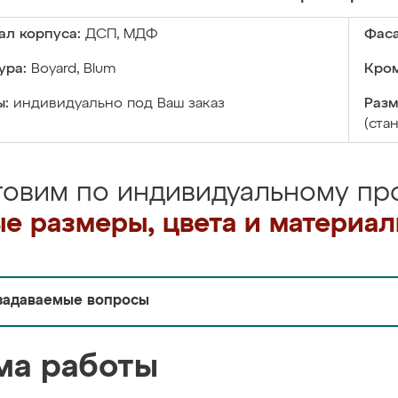
ал корпуса:
ДСП, МДФ
Фаса
ура:
Boyard, Blum
Кром
ы:
индивидуально под Ваш заказ
Разм
(ста
товим по индивидуальному про
е размеры, цвета и материа
задаваемые вопросы
ма работы