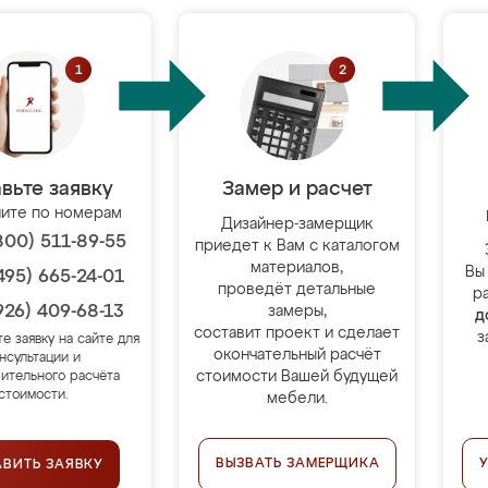
вьте заявку
Замер и расчет
ите по номерам
Дизайнер-замерщик
800) 511-89-55
приедет к Вам с каталогом
материалов,
Вы
495) 665-24-01
проведёт детальные
р
926) 409-68-13
замеры,
д
составит проект и сделает
з
те заявку на сайте для
окончательный расчёт
нсультации и
стоимости Вашей будущей
ительного расчёта
стоимости.
мебели.
ВЫЗВАТЬ ЗАМЕРЩИКА
АВИТЬ ЗАЯВКУ