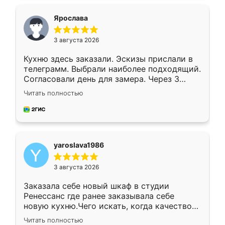
видоизменил, получилось даже лучше, чем
я хотела.
Ярослава
3 августа 2026
Кухню здесь заказали. Эскизы прислали в
телеграмм. Выбрали наиболее подходящий.
Согласовали день для замера. Через 3
недели кухня была уже готова. Остались
Читать полностью
довольны работой. Спасибо Ренессанс
мебель за качественную работу!
yaroslava1986
3 августа 2026
Заказала себе новый шкаф в студии
Ренессанс где ранее заказывала себе
новую кухню.Чего искать, когда качеством
вполне довольна. Служит кухня уже почти
Читать полностью