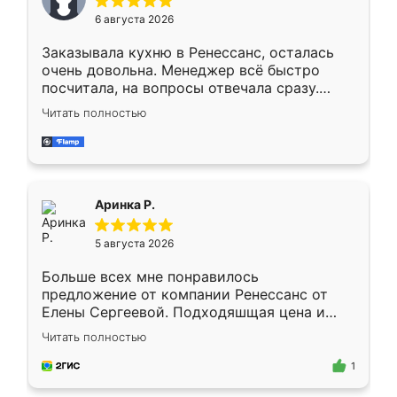
Мне нравится ,если что-то потребуется из
6 августа 2026
мебели буду заказывать только здесь.
Заказывала кухню в Ренессанс, осталась
очень довольна. Менеджер всё быстро
посчитала, на вопросы отвечала сразу.
Замерщик приехал в субботу, подошёл к
Читать полностью
делу со всей ответственностью. Собрали
за день, ребята работали аккуратно, даже
пыли почти не было. Качество отличное,
ящики ходят плавно, ничего не скрипит.
Всё подошло как влитое.
Аринка Р.
5 августа 2026
Больше всех мне понравилось
предложение от компании Ренессанс от
Елены Сергеевой. Подходяшщая цена и
короткие сроки изготовления. Приехавший
Читать полностью
для замера сотрудник Владислав
предложил по моему эскизу самый
1
подходящий вариант шкафа. Немного его