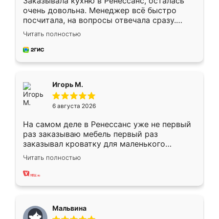
Заказывала кухню в Ренессанс, осталась
очень довольна. Менеджер всё быстро
посчитала, на вопросы отвечала сразу.
Замерщик приехал в субботу, подошёл к
Читать полностью
делу со всей ответственностью. Собрали
за день, ребята работали аккуратно, даже
пыли почти не было. Качество отличное,
ящики ходят плавно, ничего не скрипит.
Всё подошло как влитое.
Игорь М.
6 августа 2026
На самом деле в Ренессанс уже не первый
раз заказываю мебель первый раз
заказывал кроватку для маленького
ребёнка при его рождении ,во второй раз
Читать полностью
заказал шкаф-купе. По качеству очень
хорошее сборка достаточно быстрая,
также адекватные цены. До этого
сравнивал с разными конкурентами в этом
сегменте ,выбор у конкурентов куда
Мальвина
меньше, здесь же он более разнообразный.