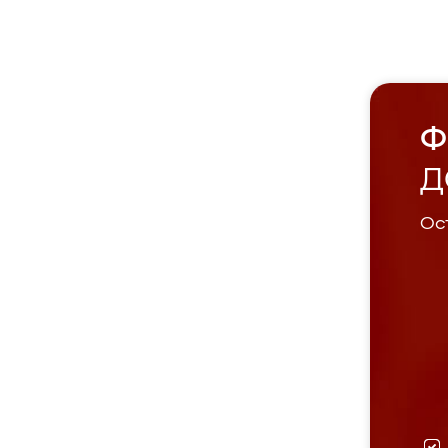
Ф
Д
Ост