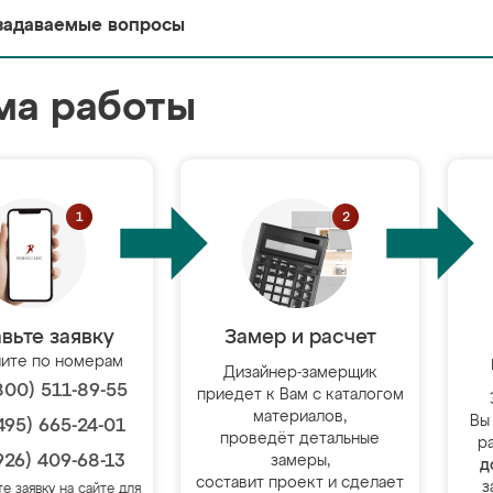
задаваемые вопросы
ма работы
вьте заявку
Замер и расчет
ите по номерам
Дизайнер-замерщик
800) 511-89-55
приедет к Вам с каталогом
материалов,
Вы
495) 665-24-01
проведёт детальные
р
926) 409-68-13
замеры,
д
составит проект и сделает
з
те заявку на сайте для