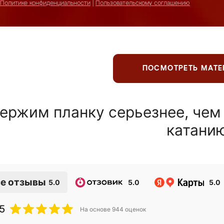
Политике конфиденциальности
|
Пользовательскому соглашению
ПОСМОТРЕТЬ МАТ
ержим планку серьезнее, чем
катани
е отзывы
5.0
5.0
5.0
5
На основе
944
оценок