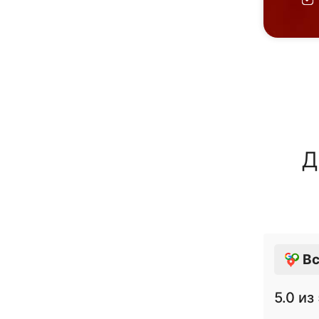
Д
Вс
5.0
из 