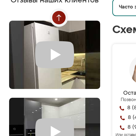
Отзывы наших клиентов
Часто 
Схе
Оста
Позвон
8 (
8 (
8 (
Или оставь