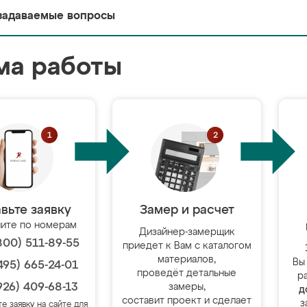
задаваемые вопросы
ма работы
вьте заявку
Замер и расчет
ите по номерам
Дизайнер-замерщик
800) 511-89-55
приедет к Вам с каталогом
материалов,
Вы
495) 665-24-01
проведёт детальные
р
926) 409-68-13
замеры,
д
составит проект и сделает
з
те заявку на сайте для