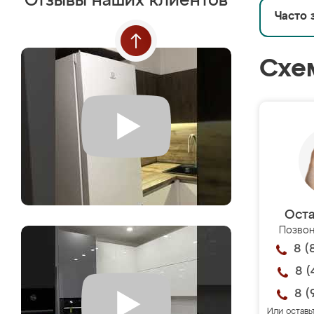
Отзывы наших клиентов
Часто 
Схе
Оста
Позвон
8 (
8 (
8 (
Или оставь