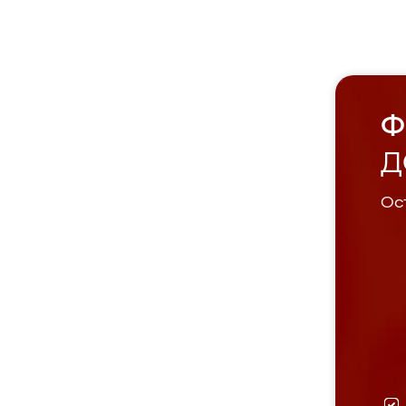
Ф
Д
Ост