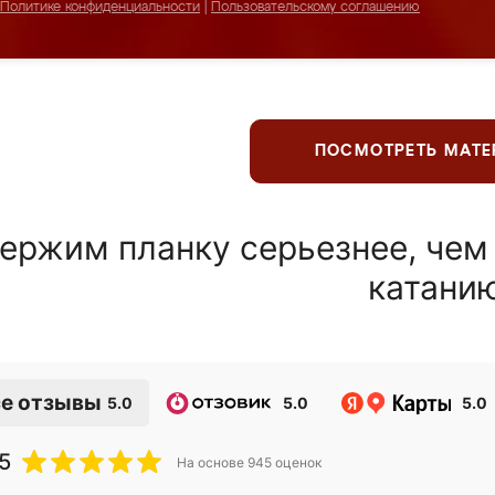
Политике конфиденциальности
|
Пользовательскому соглашению
ПОСМОТРЕТЬ МАТ
ержим планку серьезнее, чем
катани
е отзывы
5.0
5.0
5.0
5
На основе
945
оценок