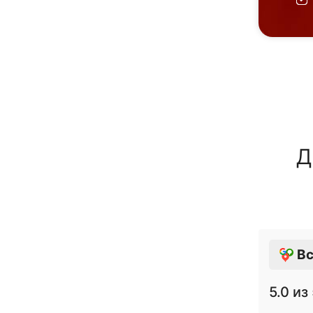
Д
Вс
5.0
из 