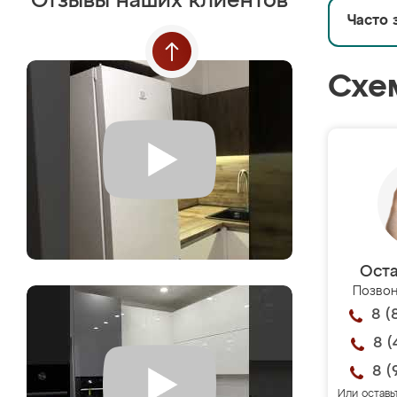
Отзывы наших клиентов
Часто 
Схе
Оста
Позвон
8 (
8 (
8 (
Или оставь