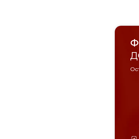
Ф
Д
Ост