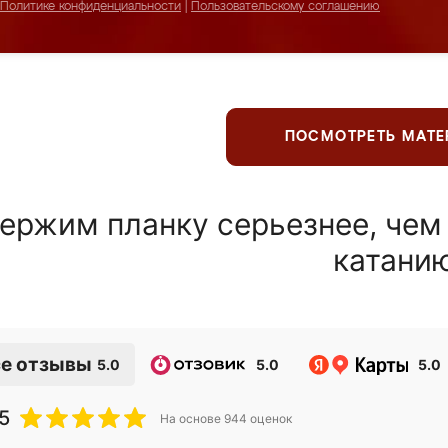
Политике конфиденциальности
|
Пользовательскому соглашению
ПОСМОТРЕТЬ МАТ
ержим планку серьезнее, чем
катани
е отзывы
5.0
5.0
5.0
5
На основе
944
оценок