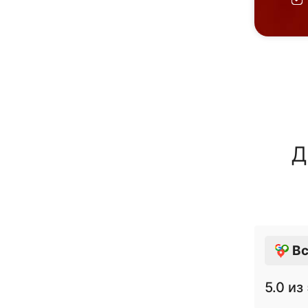
Д
Вс
5.0
из 