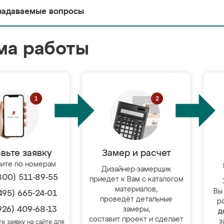
задаваемые вопросы
ма работы
вьте заявку
Замер и расчет
ите по номерам
Дизайнер-замерщик
800) 511-89-55
приедет к Вам с каталогом
материалов,
Вы
495) 665-24-01
проведёт детальные
р
926) 409-68-13
замеры,
д
составит проект и сделает
з
те заявку на сайте для