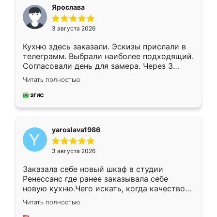
я хотела.
Ярослава
3 августа 2026
Кухню здесь заказали. Эскизы прислали в
телеграмм. Выбрали наиболее подходящий.
Согласовали день для замера. Через 3
недели кухня была уже готова. Остались
Читать полностью
довольны работой. Спасибо Ренессанс
мебель за качественную работу!
yaroslava1986
3 августа 2026
Заказала себе новый шкаф в студии
Ренессанс где ранее заказывала себе
новую кухню.Чего искать, когда качеством
вполне довольна. Служит кухня уже почти
Читать полностью
два года, нареканий нет.