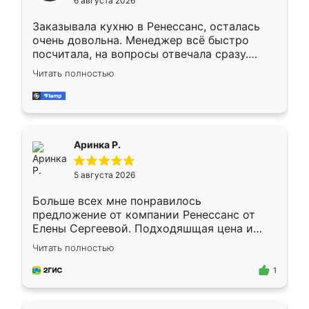
6 августа 2026
мебели буду заказывать только здесь.
Заказывала кухню в Ренессанс, осталась
очень довольна. Менеджер всё быстро
посчитала, на вопросы отвечала сразу.
Замерщик приехал в субботу, подошёл к
Читать полностью
делу со всей ответственностью. Собрали
за день, ребята работали аккуратно, даже
пыли почти не было. Качество отличное,
ящики ходят плавно, ничего не скрипит.
Всё подошло как влитое.
Аринка Р.
5 августа 2026
Больше всех мне понравилось
предложение от компании Ренессанс от
Елены Сергеевой. Подходяшщая цена и
короткие сроки изготовления. Приехавший
Читать полностью
для замера сотрудник Владислав
предложил по моему эскизу самый
1
подходящий вариант шкафа. Немного его
видоизменил, получилось даже лучше, чем