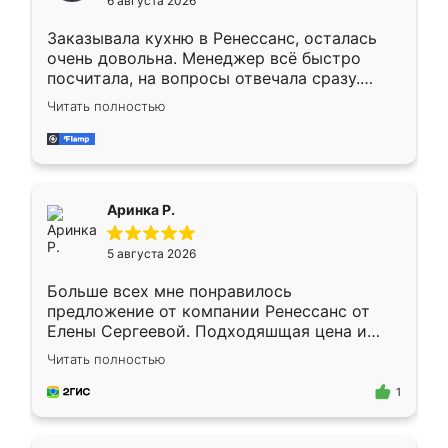
6 августа 2026
мебели буду заказывать только здесь.
Заказывала кухню в Ренессанс, осталась
очень довольна. Менеджер всё быстро
посчитала, на вопросы отвечала сразу.
Замерщик приехал в субботу, подошёл к
Читать полностью
делу со всей ответственностью. Собрали
за день, ребята работали аккуратно, даже
пыли почти не было. Качество отличное,
ящики ходят плавно, ничего не скрипит.
Всё подошло как влитое.
Аринка Р.
5 августа 2026
Больше всех мне понравилось
предложение от компании Ренессанс от
Елены Сергеевой. Подходяшщая цена и
короткие сроки изготовления. Приехавший
Читать полностью
для замера сотрудник Владислав
предложил по моему эскизу самый
1
подходящий вариант шкафа. Немного его
видоизменил, получилось даже лучше, чем