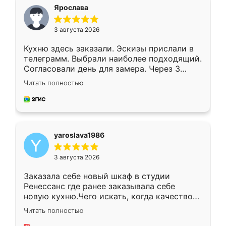
я хотела.
Ярослава
3 августа 2026
Кухню здесь заказали. Эскизы прислали в
телеграмм. Выбрали наиболее подходящий.
Согласовали день для замера. Через 3
недели кухня была уже готова. Остались
Читать полностью
довольны работой. Спасибо Ренессанс
мебель за качественную работу!
yaroslava1986
3 августа 2026
Заказала себе новый шкаф в студии
Ренессанс где ранее заказывала себе
новую кухню.Чего искать, когда качеством
вполне довольна. Служит кухня уже почти
Читать полностью
два года, нареканий нет.