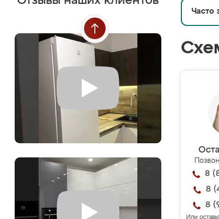
Отзывы наших клиентов
Часто 
Схе
Оста
Позвон
8 (
8 (
8 (
Или оставь