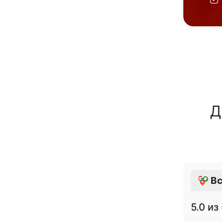
Д
Вс
5.0
из 