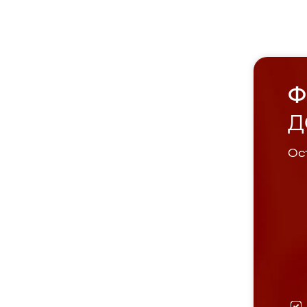
Ф
Д
Ост