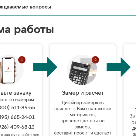
задаваемые вопросы
ма работы
вьте заявку
Замер и расчет
ите по номерам
Дизайнер-замерщик
800) 511-89-55
приедет к Вам с каталогом
материалов,
Вы
495) 665-24-01
проведёт детальные
р
926) 409-68-13
замеры,
д
составит проект и сделает
з
те заявку на сайте для