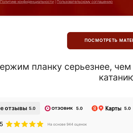
Политике конфиденциальности
|
Пользовательскому соглашению
ПОСМОТРЕТЬ МАТ
ержим планку серьезнее, чем
катани
е отзывы
5.0
5.0
5.0
5
На основе
944
оценок