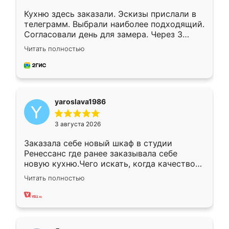
Кухню здесь заказали. Эскизы прислали в
телеграмм. Выбрали наиболее подходящий.
Согласовали день для замера. Через 3
недели кухня была уже готова. Остались
Читать полностью
довольны работой. Спасибо Ренессанс
мебель за качественную работу!
yaroslava1986
3 августа 2026
Заказала себе новый шкаф в студии
Ренессанс где ранее заказывала себе
новую кухню.Чего искать, когда качеством
вполне довольна. Служит кухня уже почти
Читать полностью
два года, нареканий нет.