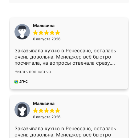
Мальвина
6 августа 2026
Заказывала кухню в Ренессанс, осталась
очень довольна. Менеджер всё быстро
посчитала, на вопросы отвечала сразу.
Замерщик приехал в субботу, подошёл к
Читать полностью
делу со всей ответственностью. Собрали
за день, ребята работали аккуратно, даже
пыли почти не было. Качество отличное,
ящики ходят плавно, ничего не скрипит.
Всё подошло как влитое.
Мальвина
6 августа 2026
Заказывала кухню в Ренессанс, осталась
очень довольна. Менеджер всё быстро