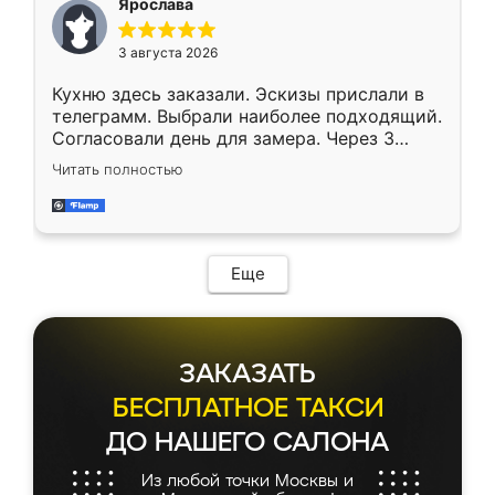
Ярослава
3 августа 2026
Кухню здесь заказали. Эскизы прислали в
телеграмм. Выбрали наиболее подходящий.
Согласовали день для замера. Через 3
недели кухня была уже готова. Остались
Читать полностью
довольны работой. Спасибо Ренессанс
мебель за качественную работу!
Еще
ЗАКАЗАТЬ
БЕСПЛАТНОЕ ТАКСИ
ДО НАШЕГО САЛОНА
Из любой точки Москвы и