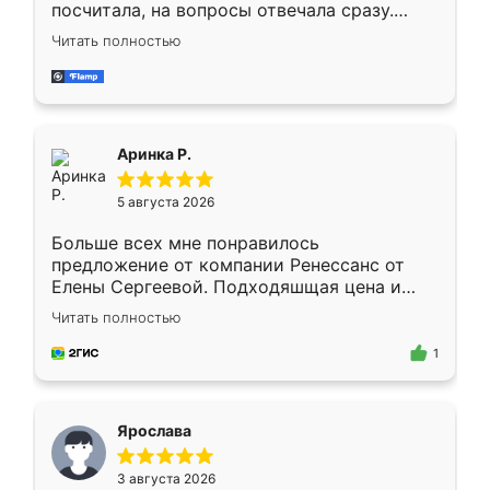
посчитала, на вопросы отвечала сразу.
Замерщик приехал в субботу, подошёл к
Читать полностью
делу со всей ответственностью. Собрали
за день, ребята работали аккуратно, даже
пыли почти не было. Качество отличное,
ящики ходят плавно, ничего не скрипит.
Всё подошло как влитое.
Аринка Р.
5 августа 2026
Больше всех мне понравилось
предложение от компании Ренессанс от
Елены Сергеевой. Подходяшщая цена и
короткие сроки изготовления. Приехавший
Читать полностью
для замера сотрудник Владислав
предложил по моему эскизу самый
1
подходящий вариант шкафа. Немного его
видоизменил, получилось даже лучше, чем
я хотела.
Ярослава
3 августа 2026