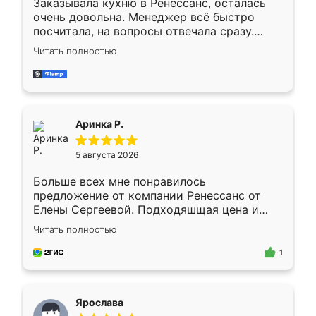
Заказывала кухню в Ренессанс, осталась
очень довольна. Менеджер всё быстро
посчитала, на вопросы отвечала сразу.
Замерщик приехал в субботу, подошёл к
Читать полностью
делу со всей ответственностью. Собрали
за день, ребята работали аккуратно, даже
пыли почти не было. Качество отличное,
ящики ходят плавно, ничего не скрипит.
Всё подошло как влитое.
Аринка Р.
5 августа 2026
Больше всех мне понравилось
предложение от компании Ренессанс от
Елены Сергеевой. Подходяшщая цена и
короткие сроки изготовления. Приехавший
Читать полностью
для замера сотрудник Владислав
предложил по моему эскизу самый
1
подходящий вариант шкафа. Немного его
видоизменил, получилось даже лучше, чем
я хотела.
Ярослава