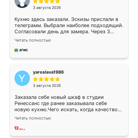
3 августа 2026
Кухню здесь заказали. Эскизы прислали в
телеграмм. Выбрали наиболее подходящий.
Согласовали день для замера. Через 3
недели кухня была уже готова. Остались
Читать полностью
довольны работой. Спасибо Ренессанс
мебель за качественную работу!
yaroslava1986
3 августа 2026
Заказала себе новый шкаф в студии
Ренессанс где ранее заказывала себе
новую кухню.Чего искать, когда качеством
вполне довольна. Служит кухня уже почти
Читать полностью
два года, нареканий нет.