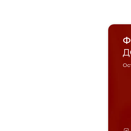
Ф
Д
Ост