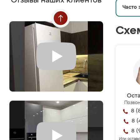
Отзывы наших клиентов
Часто 
Схе
Оста
Позвон
8 (
8 (
8 (
Или оставь