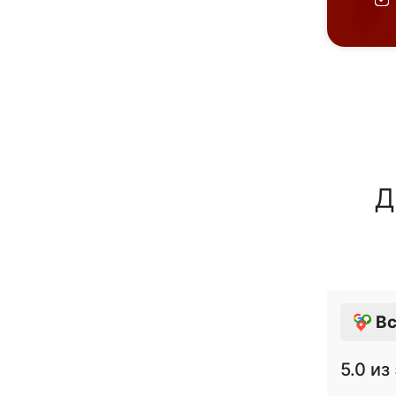
Д
Вс
5.0
из 