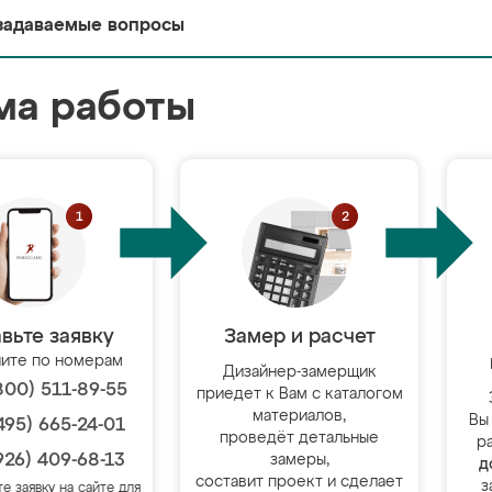
задаваемые вопросы
ма работы
вьте заявку
Замер и расчет
ите по номерам
Дизайнер-замерщик
800) 511-89-55
приедет к Вам с каталогом
материалов,
Вы
495) 665-24-01
проведёт детальные
р
926) 409-68-13
замеры,
д
составит проект и сделает
з
те заявку на сайте для