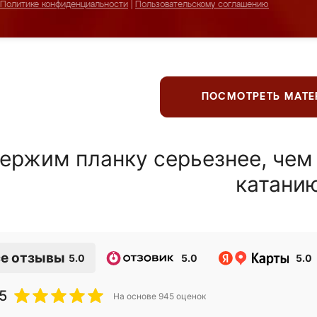
Политике конфиденциальности
|
Пользовательскому соглашению
ПОСМОТРЕТЬ МАТ
ержим планку серьезнее, чем
катани
е отзывы
5.0
5.0
5.0
5
На основе
945
оценок