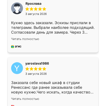
я хотела.
Ярослава
3 августа 2026
Кухню здесь заказали. Эскизы прислали в
телеграмм. Выбрали наиболее подходящий.
Согласовали день для замера. Через 3
недели кухня была уже готова. Остались
Читать полностью
довольны работой. Спасибо Ренессанс
мебель за качественную работу!
yaroslava1986
3 августа 2026
Заказала себе новый шкаф в студии
Ренессанс где ранее заказывала себе
новую кухню.Чего искать, когда качеством
вполне довольна. Служит кухня уже почти
Читать полностью
два года, нареканий нет.