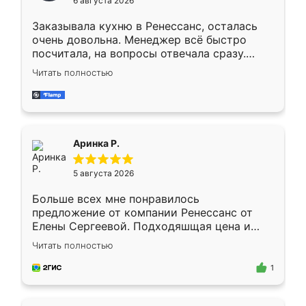
6 августа 2026
мебели буду заказывать только здесь.
Заказывала кухню в Ренессанс, осталась
очень довольна. Менеджер всё быстро
посчитала, на вопросы отвечала сразу.
Замерщик приехал в субботу, подошёл к
Читать полностью
делу со всей ответственностью. Собрали
за день, ребята работали аккуратно, даже
пыли почти не было. Качество отличное,
ящики ходят плавно, ничего не скрипит.
Всё подошло как влитое.
Аринка Р.
5 августа 2026
Больше всех мне понравилось
предложение от компании Ренессанс от
Елены Сергеевой. Подходяшщая цена и
короткие сроки изготовления. Приехавший
Читать полностью
для замера сотрудник Владислав
предложил по моему эскизу самый
1
подходящий вариант шкафа. Немного его
видоизменил, получилось даже лучше, чем