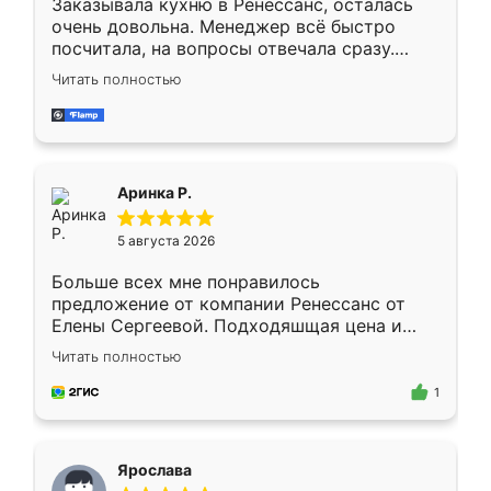
Заказывала кухню в Ренессанс, осталась
очень довольна. Менеджер всё быстро
посчитала, на вопросы отвечала сразу.
Замерщик приехал в субботу, подошёл к
Читать полностью
делу со всей ответственностью. Собрали
за день, ребята работали аккуратно, даже
пыли почти не было. Качество отличное,
ящики ходят плавно, ничего не скрипит.
Всё подошло как влитое.
Аринка Р.
5 августа 2026
Больше всех мне понравилось
предложение от компании Ренессанс от
Елены Сергеевой. Подходяшщая цена и
короткие сроки изготовления. Приехавший
Читать полностью
для замера сотрудник Владислав
предложил по моему эскизу самый
1
подходящий вариант шкафа. Немного его
видоизменил, получилось даже лучше, чем
я хотела.
Ярослава