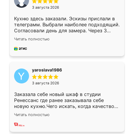
3 августа 2026
Кухню здесь заказали. Эскизы прислали в
телеграмм. Выбрали наиболее подходящий.
Согласовали день для замера. Через 3
недели кухня была уже готова. Остались
Читать полностью
довольны работой. Спасибо Ренессанс
мебель за качественную работу!
yaroslava1986
3 августа 2026
Заказала себе новый шкаф в студии
Ренессанс где ранее заказывала себе
новую кухню.Чего искать, когда качеством
вполне довольна. Служит кухня уже почти
Читать полностью
два года, нареканий нет.