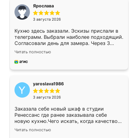
я хотела.
Ярослава
3 августа 2026
Кухню здесь заказали. Эскизы прислали в
телеграмм. Выбрали наиболее подходящий.
Согласовали день для замера. Через 3
недели кухня была уже готова. Остались
Читать полностью
довольны работой. Спасибо Ренессанс
мебель за качественную работу!
yaroslava1986
3 августа 2026
Заказала себе новый шкаф в студии
Ренессанс где ранее заказывала себе
новую кухню.Чего искать, когда качеством
вполне довольна. Служит кухня уже почти
Читать полностью
два года, нареканий нет.