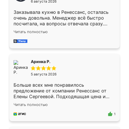
6 августа 2026
мебели буду заказывать только здесь.
Заказывала кухню в Ренессанс, осталась
очень довольна. Менеджер всё быстро
посчитала, на вопросы отвечала сразу.
Замерщик приехал в субботу, подошёл к
Читать полностью
делу со всей ответственностью. Собрали
за день, ребята работали аккуратно, даже
пыли почти не было. Качество отличное,
ящики ходят плавно, ничего не скрипит.
Всё подошло как влитое.
Аринка Р.
5 августа 2026
Больше всех мне понравилось
предложение от компании Ренессанс от
Елены Сергеевой. Подходяшщая цена и
короткие сроки изготовления. Приехавший
Читать полностью
для замера сотрудник Владислав
предложил по моему эскизу самый
1
подходящий вариант шкафа. Немного его
видоизменил, получилось даже лучше, чем