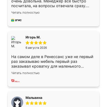
очень довольна. Менеджер всё быстро
посчитала, на вопросы отвечала сразу.
Замерщик приехал в субботу, подошёл к
Читать полностью
делу со всей ответственностью. Собрали
за день, ребята работали аккуратно, даже
пыли почти не было. Качество отличное,
ящики ходят плавно, ничего не скрипит.
Всё подошло как влитое.
Игорь М.
6 августа 2026
На самом деле в Ренессанс уже не первый
раз заказываю мебель первый раз
заказывал кроватку для маленького
ребёнка при его рождении ,во второй раз
Читать полностью
заказал шкаф-купе. По качеству очень
хорошее сборка достаточно быстрая,
также адекватные цены. До этого
сравнивал с разными конкурентами в этом
сегменте ,выбор у конкурентов куда
Мальвина
меньше, здесь же он более разнообразный.
Мне нравится ,если что-то потребуется из