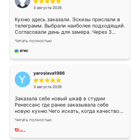
3 августа 2026
Кухню здесь заказали. Эскизы прислали в
телеграмм. Выбрали наиболее подходящий.
Согласовали день для замера. Через 3
недели кухня была уже готова. Остались
Читать полностью
довольны работой. Спасибо Ренессанс
мебель за качественную работу!
yaroslava1986
3 августа 2026
Заказала себе новый шкаф в студии
Ренессанс где ранее заказывала себе
новую кухню.Чего искать, когда качеством
вполне довольна. Служит кухня уже почти
Читать полностью
два года, нареканий нет.