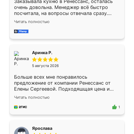
Заказывала кухню в Ренессанс, осталась
очень довольна. Менеджер всё быстро
посчитала, на вопросы отвечала сразу.
Замерщик приехал в субботу, подошёл к
Читать полностью
делу со всей ответственностью. Собрали
за день, ребята работали аккуратно, даже
пыли почти не было. Качество отличное,
ящики ходят плавно, ничего не скрипит.
Всё подошло как влитое.
Аринка Р.
5 августа 2026
Больше всех мне понравилось
предложение от компании Ренессанс от
Елены Сергеевой. Подходяшщая цена и
короткие сроки изготовления. Приехавший
Читать полностью
для замера сотрудник Владислав
предложил по моему эскизу самый
1
подходящий вариант шкафа. Немного его
видоизменил, получилось даже лучше, чем
я хотела.
Ярослава