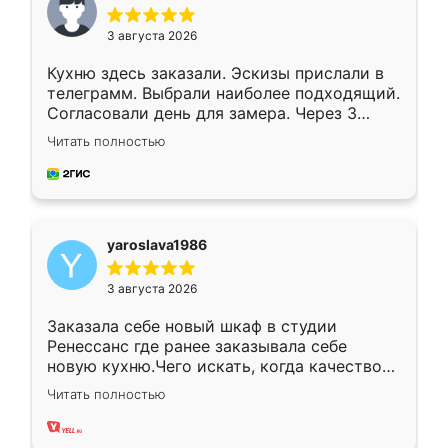
3 августа 2026
Кухню здесь заказали. Эскизы прислали в
телеграмм. Выбрали наиболее подходящий.
Согласовали день для замера. Через 3
недели кухня была уже готова. Остались
Читать полностью
довольны работой. Спасибо Ренессанс
мебель за качественную работу!
yaroslava1986
3 августа 2026
Заказала себе новый шкаф в студии
Ренессанс где ранее заказывала себе
новую кухню.Чего искать, когда качеством
вполне довольна. Служит кухня уже почти
Читать полностью
два года, нареканий нет.