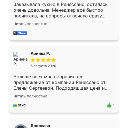
Заказывала кухню в Ренессанс, осталась
очень довольна. Менеджер всё быстро
посчитала, на вопросы отвечала сразу.
Замерщик приехал в субботу, подошёл к
Читать полностью
делу со всей ответственностью. Собрали
за день, ребята работали аккуратно, даже
пыли почти не было. Качество отличное,
ящики ходят плавно, ничего не скрипит.
Всё подошло как влитое.
Аринка Р.
5 августа 2026
Больше всех мне понравилось
предложение от компании Ренессанс от
Елены Сергеевой. Подходяшщая цена и
короткие сроки изготовления. Приехавший
Читать полностью
для замера сотрудник Владислав
предложил по моему эскизу самый
1
подходящий вариант шкафа. Немного его
видоизменил, получилось даже лучше, чем
я хотела.
Ярослава