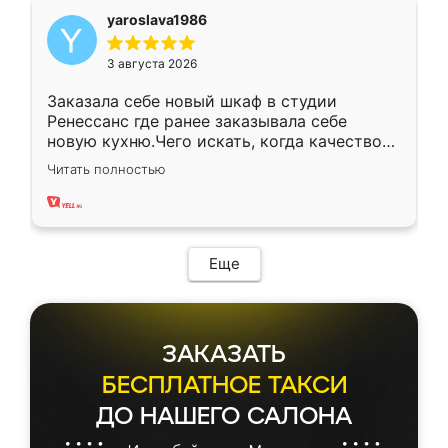
yaroslava1986
3 августа 2026
Заказала себе новый шкаф в студии
Ренессанс где ранее заказывала себе
новую кухню.Чего искать, когда качеством
вполне довольна. Служит кухня уже почти
Читать полностью
два года, нареканий нет.
Еще
ЗАКАЗАТЬ
БЕСПЛАТНОЕ ТАКСИ
ДО НАШЕГО САЛОНА