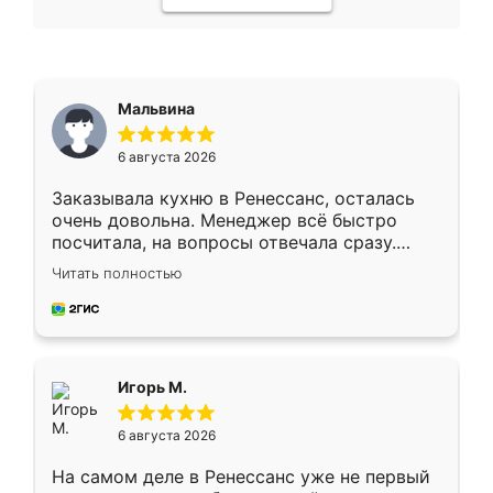
Мальвина
6 августа 2026
Заказывала кухню в Ренессанс, осталась
очень довольна. Менеджер всё быстро
посчитала, на вопросы отвечала сразу.
Замерщик приехал в субботу, подошёл к
Читать полностью
делу со всей ответственностью. Собрали
за день, ребята работали аккуратно, даже
пыли почти не было. Качество отличное,
ящики ходят плавно, ничего не скрипит.
Всё подошло как влитое.
Игорь М.
6 августа 2026
На самом деле в Ренессанс уже не первый