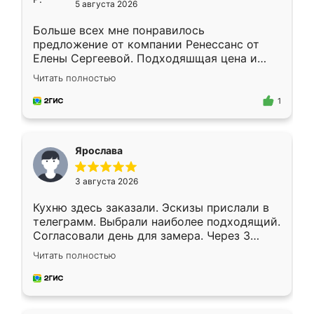
5 августа 2026
Больше всех мне понравилось
предложение от компании Ренессанс от
Елены Сергеевой. Подходяшщая цена и
короткие сроки изготовления. Приехавший
Читать полностью
для замера сотрудник Владислав
предложил по моему эскизу самый
1
подходящий вариант шкафа. Немного его
видоизменил, получилось даже лучше, чем
я хотела.
Ярослава
3 августа 2026
Кухню здесь заказали. Эскизы прислали в
телеграмм. Выбрали наиболее подходящий.
Согласовали день для замера. Через 3
недели кухня была уже готова. Остались
Читать полностью
довольны работой. Спасибо Ренессанс
мебель за качественную работу!