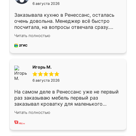
6 августа 2026
Заказывала кухню в Ренессанс, осталась
очень довольна. Менеджер всё быстро
посчитала, на вопросы отвечала сразу.
Замерщик приехал в субботу, подошёл к
Читать полностью
делу со всей ответственностью. Собрали
за день, ребята работали аккуратно, даже
пыли почти не было. Качество отличное,
ящики ходят плавно, ничего не скрипит.
Всё подошло как влитое.
Игорь М.
6 августа 2026
На самом деле в Ренессанс уже не первый
раз заказываю мебель первый раз
заказывал кроватку для маленького
ребёнка при его рождении ,во второй раз
Читать полностью
заказал шкаф-купе. По качеству очень
хорошее сборка достаточно быстрая,
также адекватные цены. До этого
сравнивал с разными конкурентами в этом