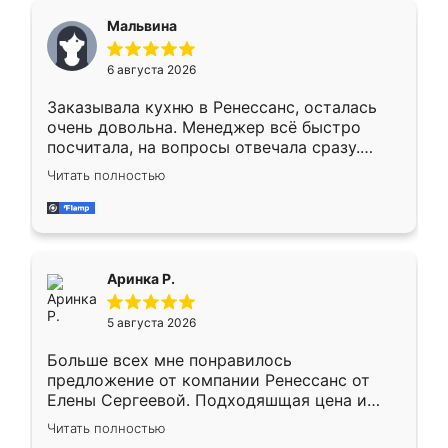
сегменте ,выбор у конкурентов куда
Мальвина
меньше, здесь же он более разнообразный.
Мне нравится ,если что-то потребуется из
6 августа 2026
мебели буду заказывать только здесь.
Заказывала кухню в Ренессанс, осталась
очень довольна. Менеджер всё быстро
посчитала, на вопросы отвечала сразу.
Замерщик приехал в субботу, подошёл к
Читать полностью
делу со всей ответственностью. Собрали
за день, ребята работали аккуратно, даже
пыли почти не было. Качество отличное,
ящики ходят плавно, ничего не скрипит.
Всё подошло как влитое.
Аринка Р.
5 августа 2026
Больше всех мне понравилось
предложение от компании Ренессанс от
Елены Сергеевой. Подходяшщая цена и
короткие сроки изготовления. Приехавший
Читать полностью
для замера сотрудник Владислав