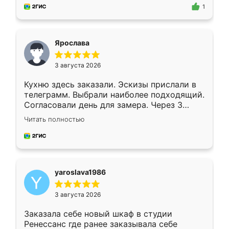
предложил по моему эскизу самый
1
подходящий вариант шкафа. Немного его
видоизменил, получилось даже лучше, чем
я хотела.
Ярослава
3 августа 2026
Кухню здесь заказали. Эскизы прислали в
телеграмм. Выбрали наиболее подходящий.
Согласовали день для замера. Через 3
недели кухня была уже готова. Остались
Читать полностью
довольны работой. Спасибо Ренессанс
мебель за качественную работу!
yaroslava1986
3 августа 2026
Заказала себе новый шкаф в студии
Ренессанс где ранее заказывала себе