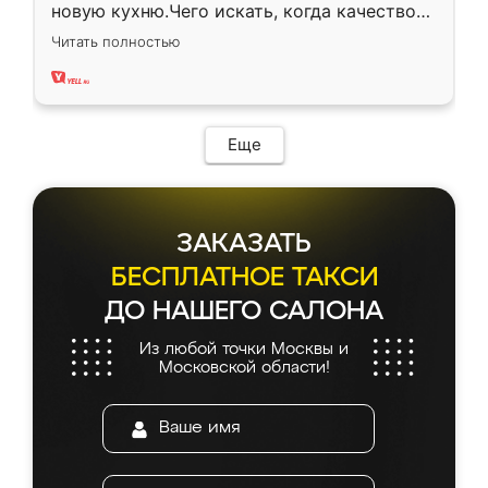
новую кухню.Чего искать, когда качеством
вполне довольна. Служит кухня уже почти
Читать полностью
два года, нареканий нет.
Еще
ЗАКАЗАТЬ
БЕСПЛАТНОЕ ТАКСИ
ДО НАШЕГО САЛОНА
Из любой точки Москвы и
Московской области!