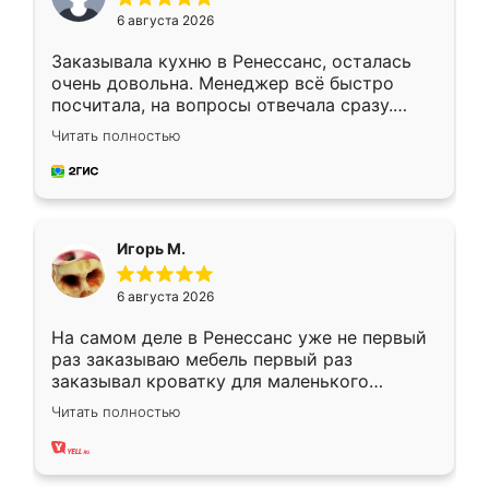
6 августа 2026
Заказывала кухню в Ренессанс, осталась
очень довольна. Менеджер всё быстро
посчитала, на вопросы отвечала сразу.
Замерщик приехал в субботу, подошёл к
Читать полностью
делу со всей ответственностью. Собрали
за день, ребята работали аккуратно, даже
пыли почти не было. Качество отличное,
ящики ходят плавно, ничего не скрипит.
Всё подошло как влитое.
Игорь М.
6 августа 2026
На самом деле в Ренессанс уже не первый
раз заказываю мебель первый раз
заказывал кроватку для маленького
ребёнка при его рождении ,во второй раз
Читать полностью
заказал шкаф-купе. По качеству очень
хорошее сборка достаточно быстрая,
также адекватные цены. До этого