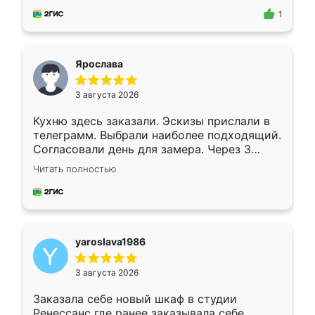
предложил по моему эскизу самый
1
подходящий вариант шкафа. Немного его
видоизменил, получилось даже лучше, чем
я хотела.
Ярослава
3 августа 2026
Кухню здесь заказали. Эскизы прислали в
телеграмм. Выбрали наиболее подходящий.
Согласовали день для замера. Через 3
недели кухня была уже готова. Остались
Читать полностью
довольны работой. Спасибо Ренессанс
мебель за качественную работу!
yaroslava1986
3 августа 2026
Заказала себе новый шкаф в студии
Ренессанс где ранее заказывала себе