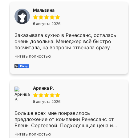
сравнивал с разными конкурентами в этом
сегменте ,выбор у конкурентов куда
Мальвина
меньше, здесь же он более разнообразный.
Мне нравится ,если что-то потребуется из
6 августа 2026
мебели буду заказывать только здесь.
Заказывала кухню в Ренессанс, осталась
очень довольна. Менеджер всё быстро
посчитала, на вопросы отвечала сразу.
Замерщик приехал в субботу, подошёл к
Читать полностью
делу со всей ответственностью. Собрали
за день, ребята работали аккуратно, даже
пыли почти не было. Качество отличное,
ящики ходят плавно, ничего не скрипит.
Всё подошло как влитое.
Аринка Р.
5 августа 2026
Больше всех мне понравилось
предложение от компании Ренессанс от
Елены Сергеевой. Подходяшщая цена и
короткие сроки изготовления. Приехавший
Читать полностью
для замера сотрудник Владислав