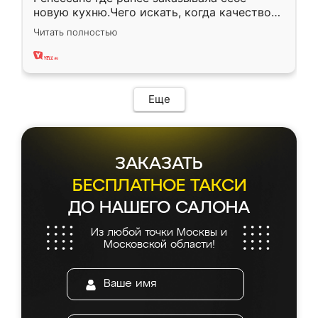
новую кухню.Чего искать, когда качеством
вполне довольна. Служит кухня уже почти
Читать полностью
два года, нареканий нет.
Еще
ЗАКАЗАТЬ
БЕСПЛАТНОЕ ТАКСИ
ДО НАШЕГО САЛОНА
Из любой точки Москвы и
Московской области!