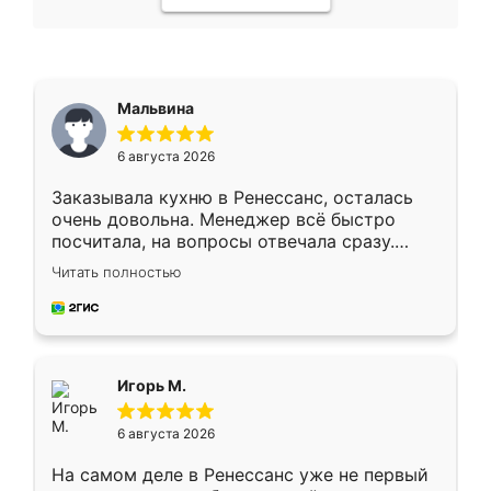
Мальвина
6 августа 2026
Заказывала кухню в Ренессанс, осталась
очень довольна. Менеджер всё быстро
посчитала, на вопросы отвечала сразу.
Замерщик приехал в субботу, подошёл к
Читать полностью
делу со всей ответственностью. Собрали
за день, ребята работали аккуратно, даже
пыли почти не было. Качество отличное,
ящики ходят плавно, ничего не скрипит.
Всё подошло как влитое.
Игорь М.
6 августа 2026
На самом деле в Ренессанс уже не первый