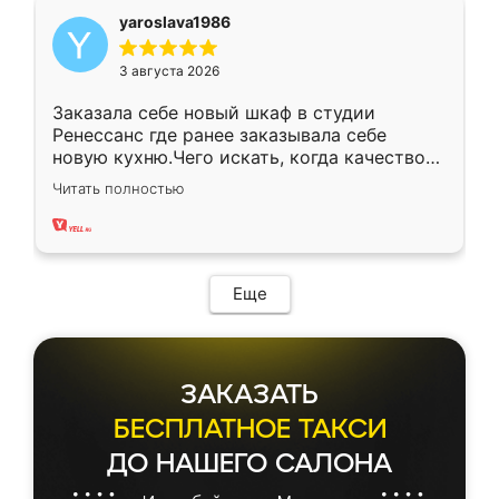
yaroslava1986
3 августа 2026
Заказала себе новый шкаф в студии
Ренессанс где ранее заказывала себе
новую кухню.Чего искать, когда качеством
вполне довольна. Служит кухня уже почти
Читать полностью
два года, нареканий нет.
Еще
ЗАКАЗАТЬ
БЕСПЛАТНОЕ ТАКСИ
ДО НАШЕГО САЛОНА