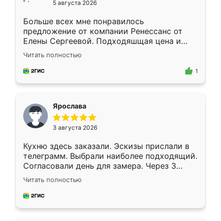
5 августа 2026
Больше всех мне понравилось
предложение от компании Ренессанс от
Елены Сергеевой. Подходяшщая цена и
короткие сроки изготовления. Приехавший
Читать полностью
для замера сотрудник Владислав
предложил по моему эскизу самый
1
подходящий вариант шкафа. Немного его
видоизменил, получилось даже лучше, чем
я хотела.
Ярослава
3 августа 2026
Кухню здесь заказали. Эскизы прислали в
телеграмм. Выбрали наиболее подходящий.
Согласовали день для замера. Через 3
недели кухня была уже готова. Остались
Читать полностью
довольны работой. Спасибо Ренессанс
мебель за качественную работу!