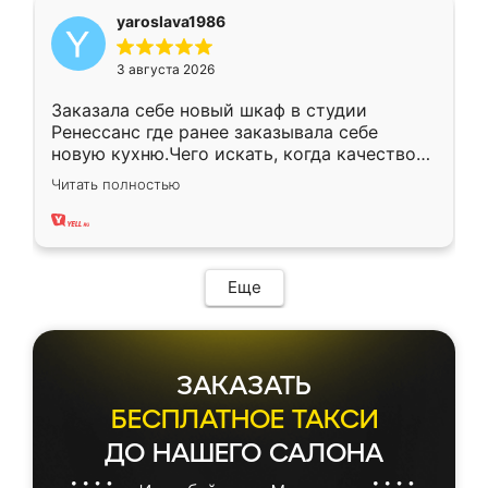
yaroslava1986
3 августа 2026
Заказала себе новый шкаф в студии
Ренессанс где ранее заказывала себе
новую кухню.Чего искать, когда качеством
вполне довольна. Служит кухня уже почти
Читать полностью
два года, нареканий нет.
Еще
ЗАКАЗАТЬ
БЕСПЛАТНОЕ ТАКСИ
ДО НАШЕГО САЛОНА