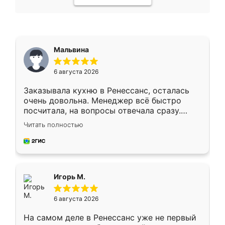
Мальвина
6 августа 2026
Заказывала кухню в Ренессанс, осталась
очень довольна. Менеджер всё быстро
посчитала, на вопросы отвечала сразу.
Замерщик приехал в субботу, подошёл к
Читать полностью
делу со всей ответственностью. Собрали
за день, ребята работали аккуратно, даже
пыли почти не было. Качество отличное,
ящики ходят плавно, ничего не скрипит.
Всё подошло как влитое.
Игорь М.
6 августа 2026
На самом деле в Ренессанс уже не первый