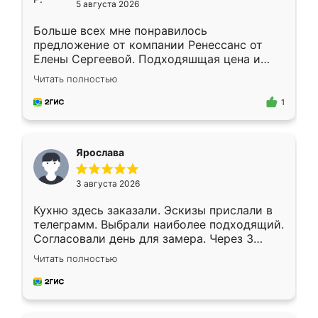
5 августа 2026
Больше всех мне понравилось
предложение от компании Ренессанс от
Елены Сергеевой. Подходяшщая цена и
короткие сроки изготовления. Приехавший
Читать полностью
для замера сотрудник Владислав
предложил по моему эскизу самый
1
подходящий вариант шкафа. Немного его
видоизменил, получилось даже лучше, чем
я хотела.
Ярослава
3 августа 2026
Кухню здесь заказали. Эскизы прислали в
телеграмм. Выбрали наиболее подходящий.
Согласовали день для замера. Через 3
недели кухня была уже готова. Остались
Читать полностью
довольны работой. Спасибо Ренессанс
мебель за качественную работу!