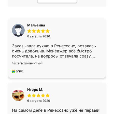
Мальвина
6 августа 2026
Заказывала кухню в Ренессанс, осталась
очень довольна. Менеджер всё быстро
посчитала, на вопросы отвечала сразу.
Замерщик приехал в субботу, подошёл к
Читать полностью
делу со всей ответственностью. Собрали
за день, ребята работали аккуратно, даже
пыли почти не было. Качество отличное,
ящики ходят плавно, ничего не скрипит.
Всё подошло как влитое.
Игорь М.
6 августа 2026
На самом деле в Ренессанс уже не первый