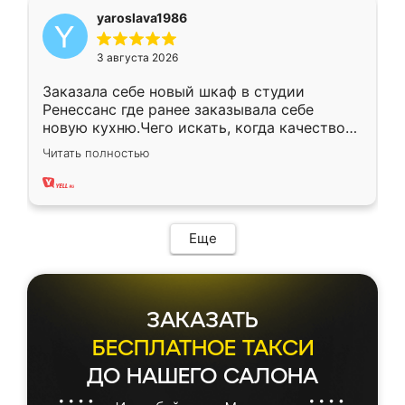
yaroslava1986
3 августа 2026
Заказала себе новый шкаф в студии
Ренессанс где ранее заказывала себе
новую кухню.Чего искать, когда качеством
вполне довольна. Служит кухня уже почти
Читать полностью
два года, нареканий нет.
Еще
ЗАКАЗАТЬ
БЕСПЛАТНОЕ ТАКСИ
ДО НАШЕГО САЛОНА