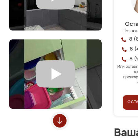
Оста
Позвон
8 (
8 (
8 (
Или оставь
ко
предвар
ОСТ
Ваша