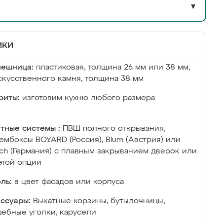
▼
ики
лешница:
пластиковая, толщина 26 мм или 38 мм;
скусственного камня, толщина 38 мм
риты:
изготовим кухню любого размера
тные системы :
ПВШ полного открывания,
ембоксы BOYARD (Россия), Blum (Австрия) или
ich (Германия) с плавным закрыванием дверок или
этой опции
ль:
в цвет фасадов или корпуса
ссуары:
Выкатные корзины, бутылочницы,
ебные уголки, карусели