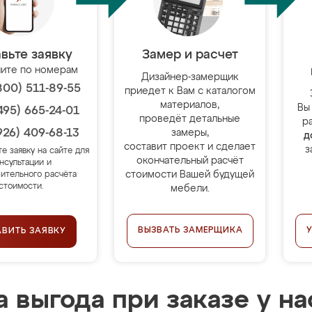
вьте заявку
Замер и расчет
ите по номерам
Дизайнер-замерщик
800) 511-89-55
приедет к Вам с каталогом
материалов,
Вы
495) 665-24-01
проведёт детальные
р
926) 409-68-13
замеры,
д
составит проект и сделает
з
те заявку на сайте для
окончательный расчёт
нсультации и
стоимости Вашей будущей
ительного расчёта
стоимости.
мебели.
ВЫЗВАТЬ ЗАМЕРЩИКА
АВИТЬ ЗАЯВКУ
 выгода при заказе у на