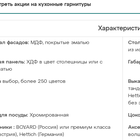
реть акции на кухонные гарнитуры
Характерист
ал фасадов:
МДФ, покрытые эмалью
Сто
из и
я панель:
ХДФ в цвет столешницы или с
Габа
чатью
а выбор, более 250 цветов
Выка
танд
Hett
без 
ля посуды:
Хромированная
Цоко
ники :
BOYARD (Россия) или премиум класса
Аксе
встрия), Hettich (Германия)
волш