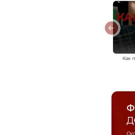
Как 
Ф
Д
Ост