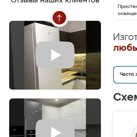
Отзывы наших клиентов
Пристен
освеще
Изго
любы
Часто 
Схе