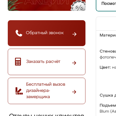
Посмот
Обратный звонок
Матери
Стенова
фотопе
Заказать расчёт
Цвет:
н
Бесплатный вызов
дизайнера-
Сушка д
замерщика
Подъем
Blum (А