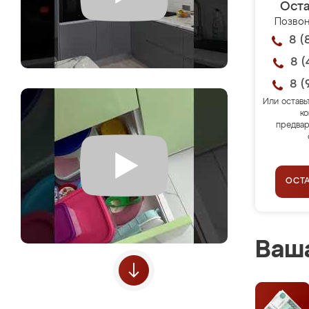
Оста
Позвон
8 (
8 (
8 (
Или оставь
ко
предвар
ОСТ
Ваша