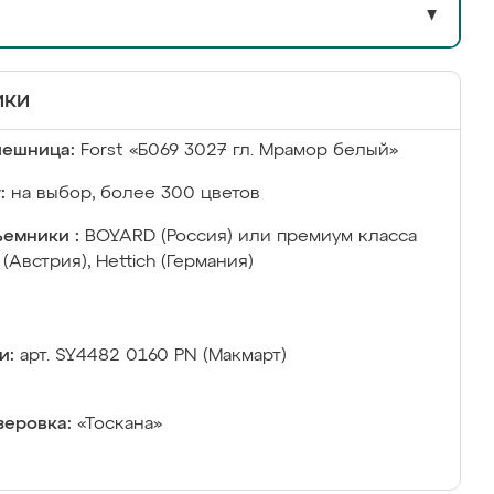
▼
ики
лешница:
Forst «Б069 3027 гл. Мрамор белый»
:
на выбор, более 300 цветов
емники :
BOYARD (Россия) или премиум класса
 (Австрия), Hettich (Германия)
и:
арт. SY4482 0160 PN (Макмарт)
еровка:
«Тоскана»