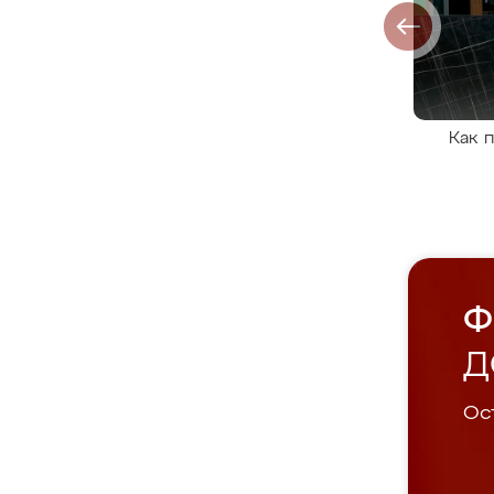
Как 
Ф
Д
Ост