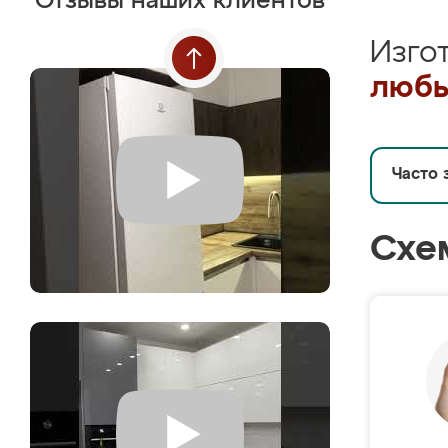
Отзывы наших клиентов
Изго
любы
Часто 
Схе