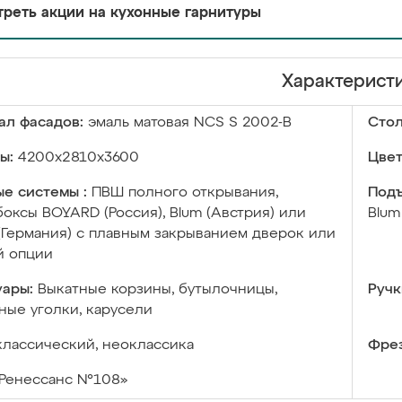
реть акции на кухонные гарнитуры
Характерист
ал фасадов:
эмаль матовая NCS S 2002-B
Сто
ы:
4200х2810х3600
Цвет
е системы :
ПВШ полного открывания,
Подъ
оксы BOYARD (Россия), Blum (Австрия) или
Blum
 (Германия) с плавным закрыванием дверок или
й опции
уары:
Выкатные корзины, бутылочницы,
Ручк
ые уголки, карусели
классический, неоклассика
Фрез
Ренессанс №108»