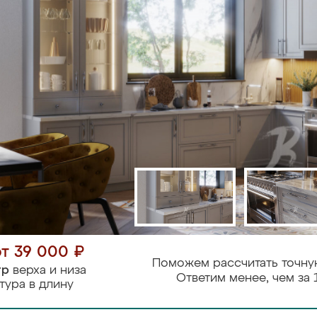
от 39 000 ₽
Поможем рассчитать точну
тр
верха и низа
Ответим менее, чем за 
тура в длину