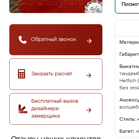
Посмот
Обратный звонок
Матери
Габарит
Выкатны
Заказать расчёт
тандемб
Hettich
без это
Аксесс
Бесплатный вызов
волшебн
дизайнера-
замерщика
Стиль:
Багет:
«