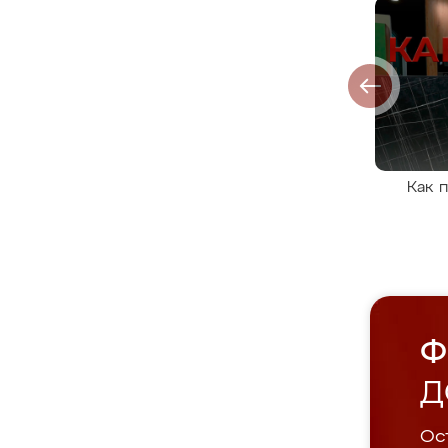
Как 
Ф
Д
Ост