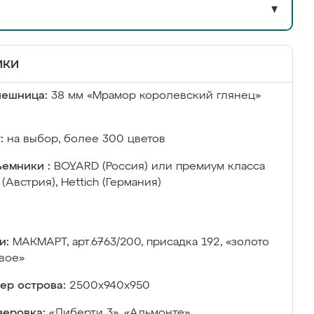
▼
ики
лешница:
38 мм «Мрамор королевский глянец»
:
на выбор, более 300 цветов
емники :
BOYARD (Россия) или премиум класса
 (Австрия), Hettich (Германия)
и:
МАКМАРТ, арт.6763/200, присадка 192, «золото
вое»
ер острова:
2500х940х950
еровка:
«Либерти 3», «Альмонте»