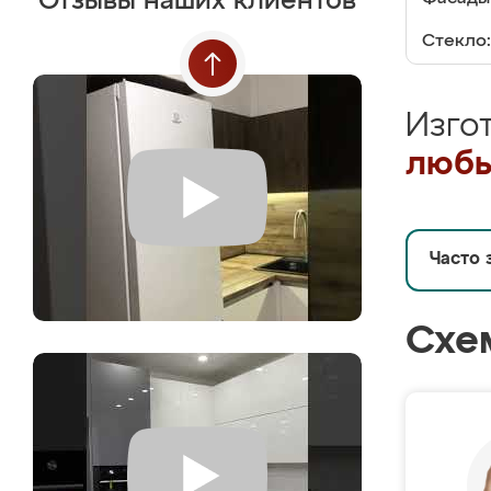
Отзывы наших клиентов
Стекло:
Изго
любы
Часто 
Схе