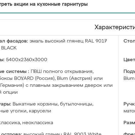
реть акции на кухонные гарнитуры
Характерист
ал фасадов:
эмаль высокий глянец RAL 9017
Сто
C BLACK
ы:
5400х2360х3000
Цвет
е системы :
ПВШ полного открывания,
Подъ
оксы BOYARD (Россия), Blum (Австрия) или
Blum
 (Германия) с плавным закрыванием дверок или
й опции
уары:
Выкатные корзины, бутылочницы,
Ручк
ые уголки, карусели
мато
классика, неоклассика
Разм
 острова:
высокий глянец RAL 9003 White
Фрез