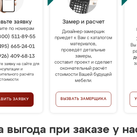
вьте заявку
Замер и расчет
ите по номерам
Дизайнер-замерщик
800) 511-89-55
приедет к Вам с каталогом
материалов,
Вы
495) 665-24-01
проведёт детальные
р
926) 409-68-13
замеры,
д
составит проект и сделает
з
те заявку на сайте для
окончательный расчёт
нсультации и
стоимости Вашей будущей
ительного расчёта
стоимости.
мебели.
ВЫЗВАТЬ ЗАМЕРЩИКА
АВИТЬ ЗАЯВКУ
 выгода при заказе у на