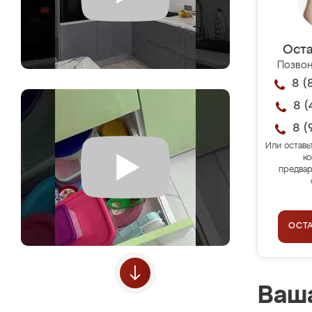
Оста
Позвон
8 (
8 (
8 (
Или оставь
ко
предвар
ОСТ
Ваша