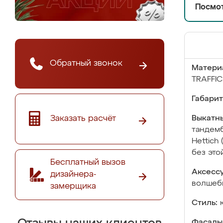
Посмот
Обратный звонок
Матери
TRAFFI
Габарит
Заказать расчёт
Выкатны
тандемб
Hettich
без это
Бесплатный вызов
Аксесс
дизайнера-
волшебн
замерщика
Стиль:
Фасады